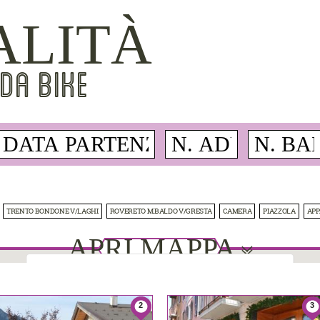
ALITÀ
DA BIKE
TRENTO BONDONE V/LAGHI
ROVERETO M.BALDO V/GRESTA
CAMERA
PIAZZOLA
AP
APRI MAPPA
This page can't load Google Maps correctly.
2
3