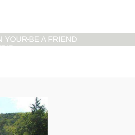
IT
DE
EN
N YOUR
BE A FRIEND
TRIP