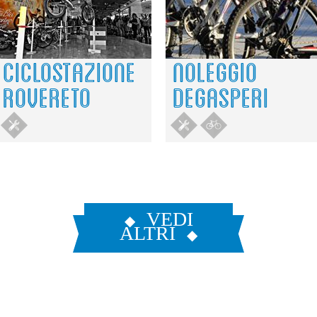
Do you own this website?
OK
2
2
4
4
CICLOSTAZIONE
NOLEGGIO
ROVERETO
DEGASPERI
VEDI
ALTRI