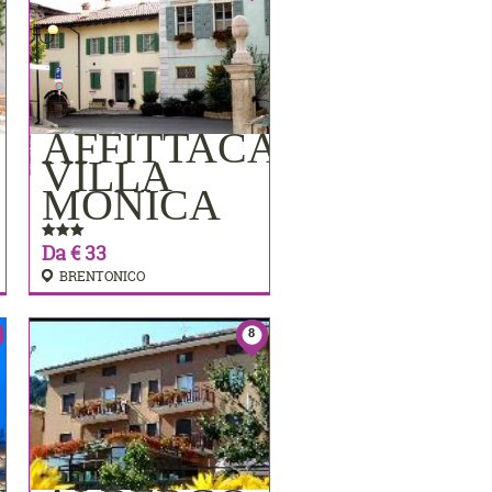
AFFITTACAMERE
PRENOTA
VILLA
MONICA
Da € 33
BRENTONICO
8