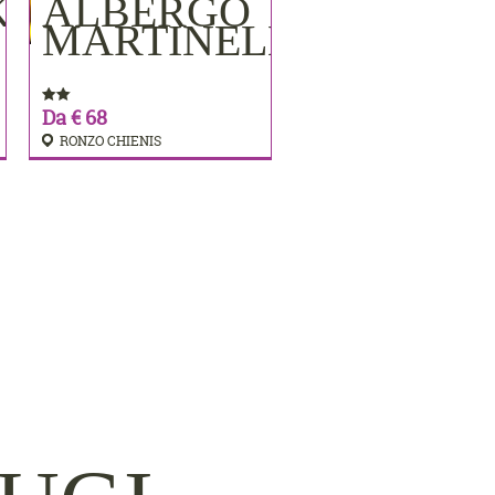
KE
ALBERGO
PRENOTA
MARTINELLI
Da € 68
RONZO CHIENIS