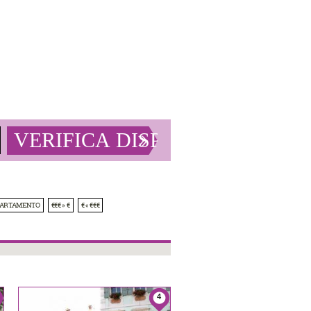
PARTAMENTO
€€€ » €
€ « €€€
4