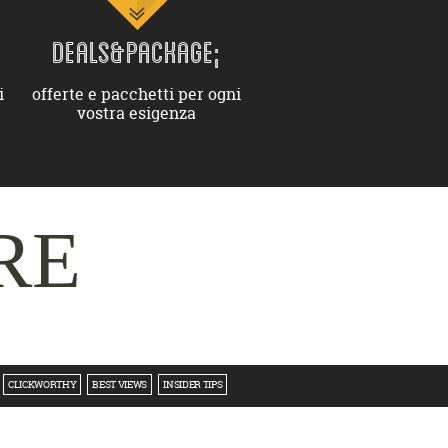
DEALS&PACKAGE;
i
offerte e pacchetti per ogni
vostra esigenza
RE
CLICKWORTHY
BEST VIEWS
INSIDER TIPS