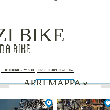
ZI BIKE
DA BIKE
TRENTO BONDONE V/LAGHI
ROVERETO M.BALDO V/GRESTA
APRI MAPPA
This page can't load Google Maps correctly.
2
3