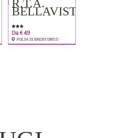
R.T.A.
PRENOTA
BELLAVISTA
Da € 49
POLSA DI BRENTONICO