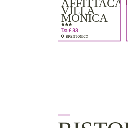
AFFITTACA
PRENOTA
VILLA
MONICA
Da € 33
BRENTONICO