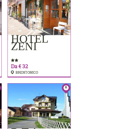
HOTEL
PRENOTA
ZENI
Da € 32
BRENTONICO
8