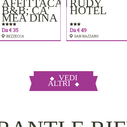
MERE
AFFITTACAMERE
RUDY
PRENOTA
PRENOTA
B&B; CA'
HOTEL
MEA DINA
Da € 35
Da € 49
BEZZECCA
SAN NAZZARO
VEDI
ALTRI