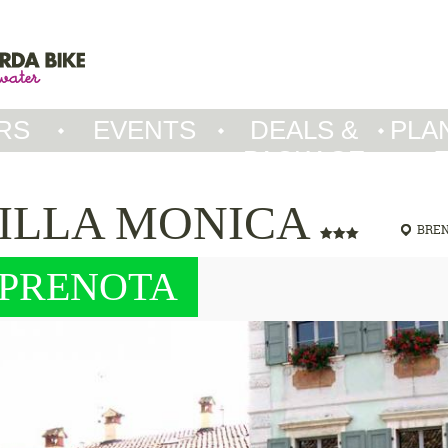
RS
EVENTS
DEALS &
PLA
PACKAGE
ILLA MONICA
BRE
PRENOTA