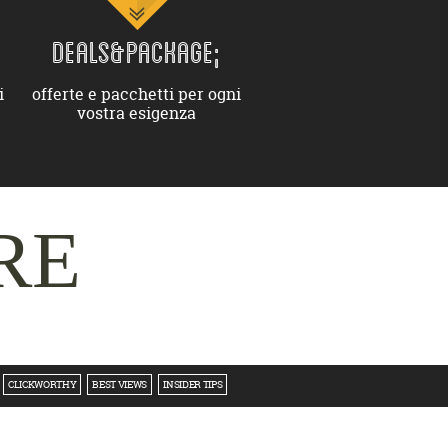
DEALS&PACKAGE;
i
offerte e pacchetti per ogni
vostra esigenza
RE
CLICKWORTHY
BEST VIEWS
INSIDER TIPS