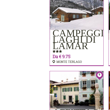
CAMPEGGI
PRENOTA
LAGHI DI
LAMAR
Da € 9.75
MONTE TERLAGO
5