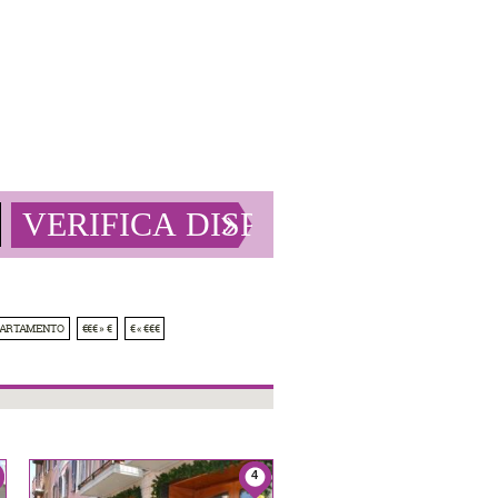
PARTAMENTO
€€€ » €
€ « €€€
4