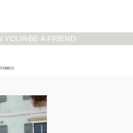
IT
DE
EN
N YOUR
BE A FRIEND
TRIP
NTONICO