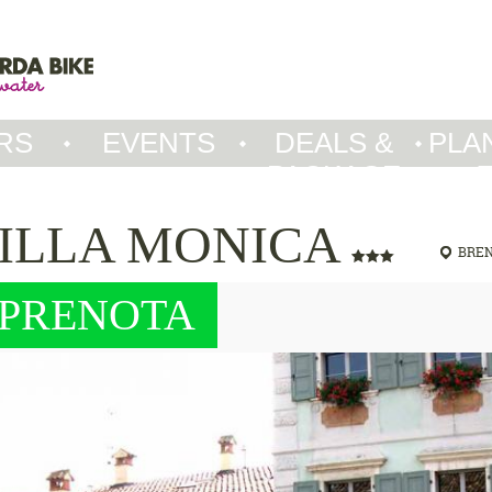
RS
EVENTS
DEALS &
PLA
PACKAGE
ILLA MONICA
BRE
PRENOTA