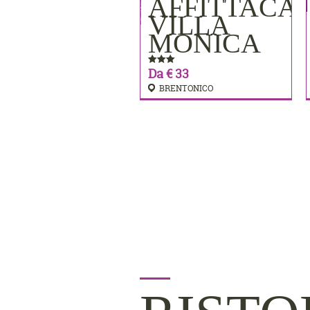
AFFITTACA
PRENOTA
VILLA
MONICA
Da € 33
BRENTONICO