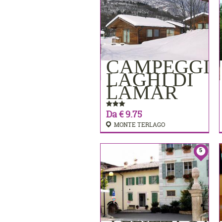
CAMPEGGI
PRENOTA
LAGHI DI
LAMAR
Da € 9.75
MONTE TERLAGO
5