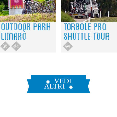
Do you own this website?
OK
1
1
4
4
3
3
OUTDOOR PARK
TORBOLE PRO
LIMARÒ
SHUTTLE TOUR
VEDI
ALTRI