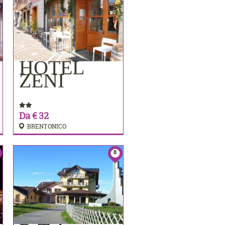
HOTEL
PRENOTA
ZENI
Da € 32
BRENTONICO
8