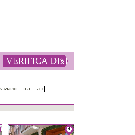
PARTAMENTO
€€€ » €
€ « €€€
4