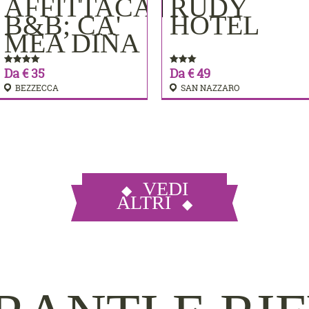
MERE
AFFITTACAMERE
RUDY
PRENOTA
PRENOTA
B&B; CA'
HOTEL
MEA DINA
Da € 35
Da € 49
BEZZECCA
SAN NAZZARO
VEDI
ALTRI