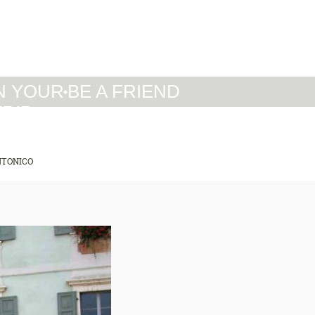
IT
DE
EN
N YOUR
BE A FRIEND
TRIP
NTONICO