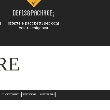
DEALS&PACKAGE;
i
offerte e pacchetti per ogni
vostra esigenza
RE
CLICKWORTHY
BEST VIEWS
INSIDER TIPS