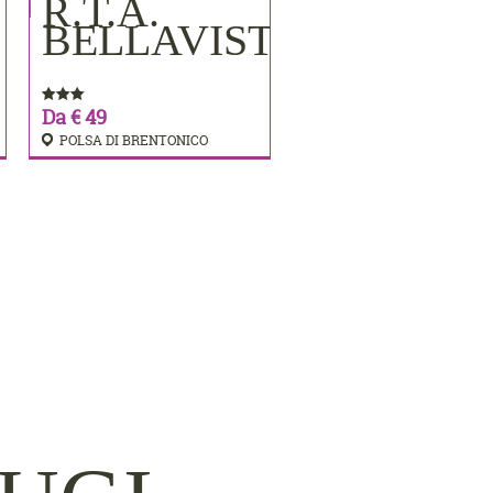
R.T.A.
PRENOTA
BELLAVISTA
Da € 49
POLSA DI BRENTONICO