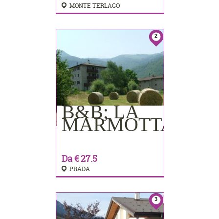
MONTE TERLAGO
2
B&B; LA
PRENOTA
MARMOTTA
Da € 27.5
PRADA
3