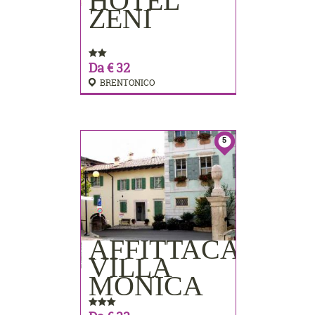
HOTEL
PRENOTA
ZENI
Da € 32
BRENTONICO
5
AFFITTACAMER
PRENOTA
VILLA
MONICA