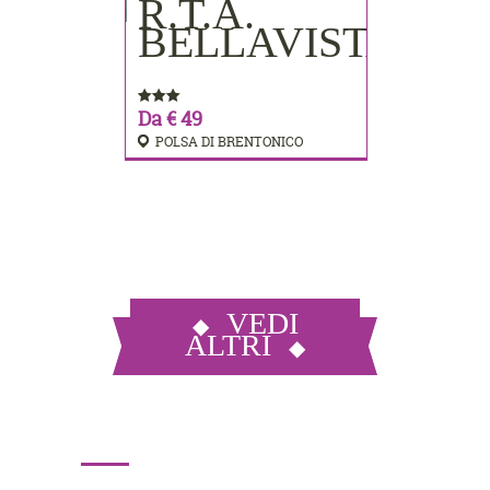
R.T.A.
PRENOTA
BELLAVISTA
Da € 49
POLSA DI BRENTONICO
VEDI
ALTRI