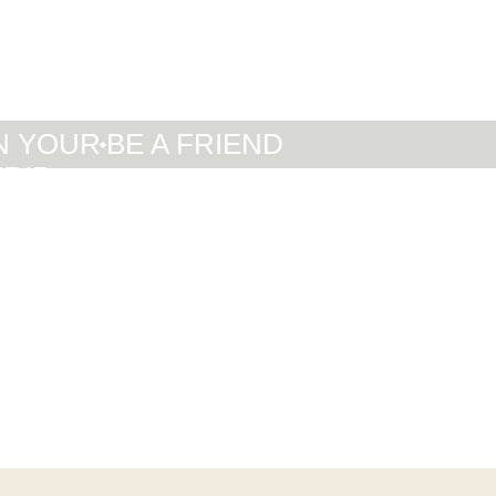
IT
DE
EN
N YOUR
BE A FRIEND
TRIP