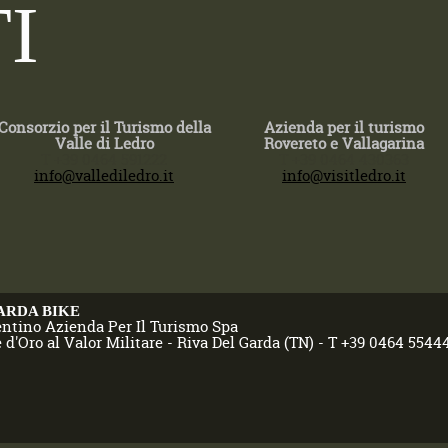
I
Consorzio per il Turismo della
Azienda per il turismo
Valle di Ledro
Rovereto e Vallagarina
T +39 0464 591222
T +39 0464 430363
info@vallediledro.it
info@visitledro.it
ARDA BIKE
entino Azienda Per Il Turismo Spa
 d'Oro al Valor Militare - Riva Del Garda (TN) - T +39 0464 5544