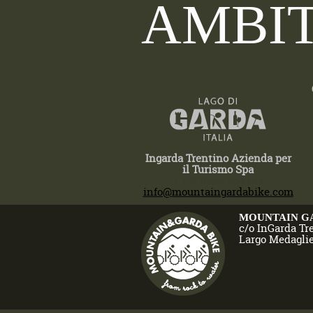
AMBIT
Ingarda Trentino Azienda per
il Turismo Spa
T +39 0464 554444
info@mountaingardabike.com
MOUNTAIN G
c/o InGarda Tr
Largo Medaglie