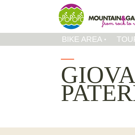
BIKE AREA
TOU
GIOV
PATE