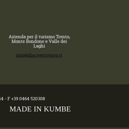
Azienda per il turismo Trento,
Monte Bondone e Valle dei
Laghi
T +39 0464 430363
info@discovertrento.it
44 - F +39 0464 520308
MADE IN KUMBE