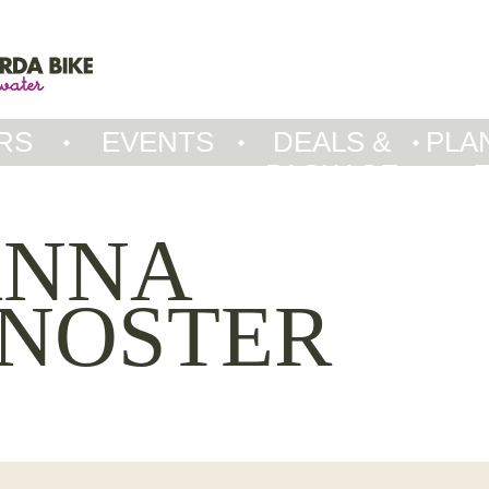
RS
EVENTS
DEALS &
PLA
PACKAGE
ANNA
RNOSTER