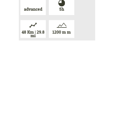
advanced
5h
48 Km | 29.8
1200 m m
mi