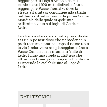
raggiungere il Lago d’Ampola da cui
cominciano i 900 m di dislivello fino a
reggiungere Passo Tremalzo dove la
strada asfaltata si congiunge alla strada
militare costruita durante la prima Guerra
Mondiale dalla quale si gode una
bellissima vista sui laghi di Garda e
Ledro.
La strada è sterrata e a tratti presenta dei
sassi un pò fastidiosi che richiedono un
pò di tecnica e pratica. Dopo il Passo Nota
la via è relativamente pianeggiante fino a
Passo Guil da cui si ritorna in Valle di
Ledro lungo una ripida mulattiera che
attraverso Leano per giungere a Prè da cui
si riprende la ciclabile fino al Lago di
Ledro.
DATI TECNICI