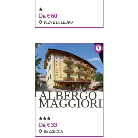
Da € 60
PIEVE DI LEDRO
5
ALBERGO
PRENOTA
MAGGIORINA
Da € 33
BEZZECCA