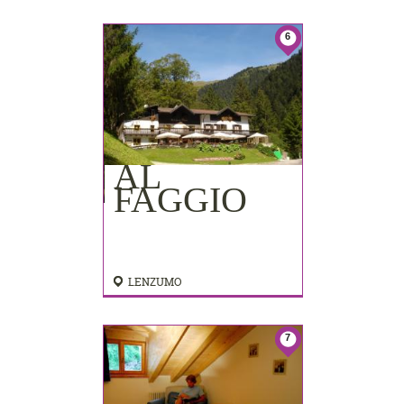
6
AL
FAGGIO
LENZUMO
7