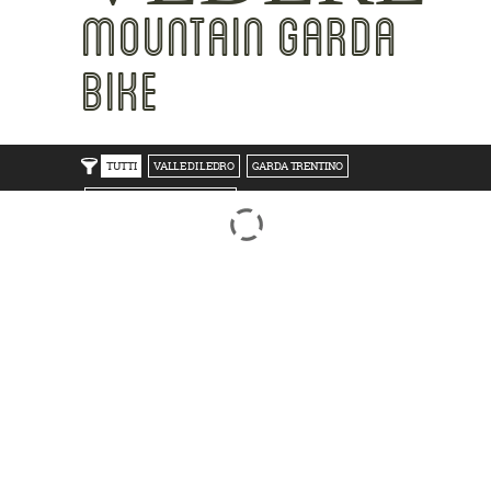
MOUNTAIN GARDA
BIKE
TUTTI
VALLE DI LEDRO
GARDA TRENTINO
TRENTO BONDONE V/LAGHI
ROVERETO M.BALDO V/GRESTA
LAKE SIDE
MOUNTAIN SIDE
CLICKWORTHY
BEST VIEWS
INSIDER TIPS