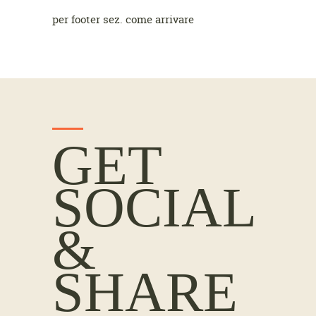
per footer sez. come arrivare
GET
SOCIAL
&
SHARE