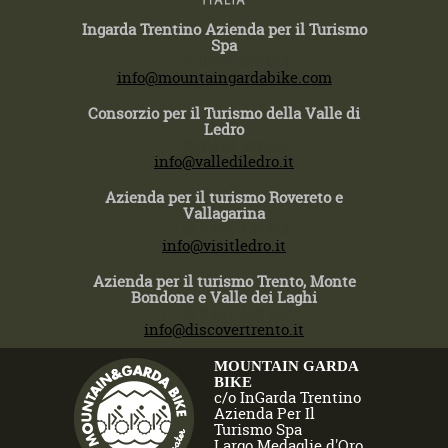
Ingarda Trentino Azienda per il Turismo
Spa
T +39 0464 554444
info@mountaingardabike.com
Consorzio per il Turismo della Valle di
Ledro
T +39 0464 591222
info@vallediledro.it
Azienda per il turismo Rovereto e
Vallagarina
T +39 0464 430363
info@visitledro.it
Azienda per il turismo Trento, Monte
Bondone e Valle dei Laghi
T +39 0464 430363
info@discovertrento.it
MOUNTAIN GARDA
BIKE
c/o InGarda Trentino
Azienda Per Il
Turismo Spa
Largo Medaglie d'Oro