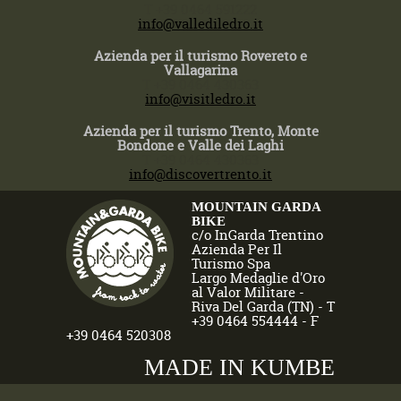
T +39 0464 591222
info@vallediledro.it
Azienda per il turismo Rovereto e
Vallagarina
T +39 0464 430363
info@visitledro.it
Azienda per il turismo Trento, Monte
Bondone e Valle dei Laghi
T +39 0464 430363
info@discovertrento.it
MOUNTAIN GARDA
BIKE
c/o InGarda Trentino
Azienda Per Il
Turismo Spa
Largo Medaglie d'Oro
al Valor Militare -
Riva Del Garda (TN) - T
+39 0464 554444 - F
+39 0464 520308
MADE IN KUMBE