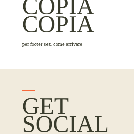
COPIA
COPIA
per footer sez. come arrivare
GET
SOCIAL