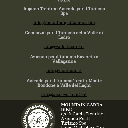
Ingarda Trentino Azienda per il Turismo
Spa
T +39 0464 554444
info@mountaingardabike.com
Consorzio per il Turismo della Valle di
Ledro
T +39 0464 591222
info@vallediledro.it
Azienda per il turismo Rovereto e
Vallagarina
T +39 0464 430363
info@visitledro.it
Azienda per il turismo Trento, Monte
Bondone e Valle dei Laghi
T +39 0464 430363
info@discovertrento.it
MOUNTAIN GARDA
BIKE
c/o InGarda Trentino
Azienda Per Il
Turismo Spa
Largo Medaglie d'Oro