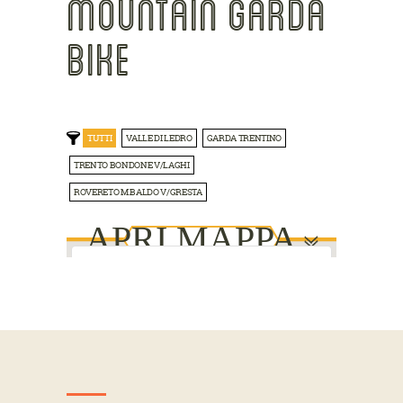
MOUNTAIN GARDA
BIKE
TUTTI
VALLE DI LEDRO
GARDA TRENTINO
TRENTO BONDONE V/LAGHI
ROVERETO M.BALDO V/GRESTA
APRI MAPPA
This page can't load Google Maps
correctly.
Do you own this website?
OK