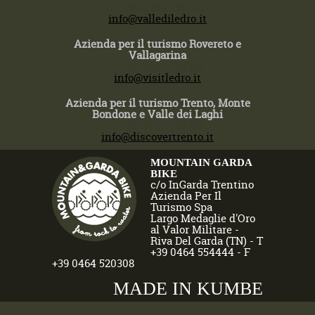
T +39 0464 591222
info@vallediledro.it
Azienda per il turismo Rovereto e
Vallagarina
T +39 0464 430363
info@visitledro.it
Azienda per il turismo Trento, Monte
Bondone e Valle dei Laghi
T +39 0464 430363
info@discovertrento.it
MOUNTAIN GARDA
BIKE
c/o InGarda Trentino
Azienda Per Il
Turismo Spa
Largo Medaglie d'Oro
al Valor Militare -
Riva Del Garda (TN) - T
+39 0464 554444 - F
+39 0464 520308
MADE IN KUMBE