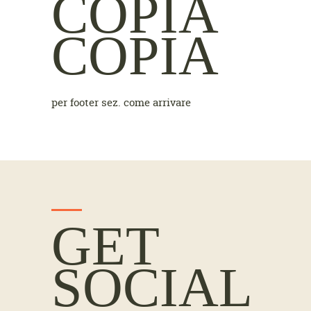
COPIA
COPIA
per footer sez. come arrivare
GET
SOCIAL