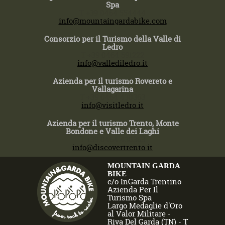
Spa
T +39 0464 554444
info@mountaingardabike.com
Consorzio per il Turismo della Valle di
Ledro
T +39 0464 591222
info@vallediledro.it
Azienda per il turismo Rovereto e
Vallagarina
T +39 0464 430363
info@visitledro.it
Azienda per il turismo Trento, Monte
Bondone e Valle dei Laghi
T +39 0464 430363
info@discovertrento.it
MOUNTAIN GARDA
BIKE
c/o InGarda Trentino
Azienda Per Il
Turismo Spa
Largo Medaglie d'Oro
al Valor Militare -
Riva Del Garda (TN) - T