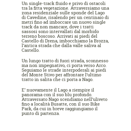
Un single-track fluido e privo di ostacoli
tra la fitta vegetazione. Attraversiamo una
zona residenziale sulle sponde del Lago
di Cavedine, risalendo per un centinaio di
metri fino ad imboccare un nuovo single
track da non mancare, dove i tratti
sassosi sono intervallati dal morbido
terreno boscoso. Arrivati ai piedi del
Castello di Drena, imbocchiamo la Brozza,
l’antica strada che dalla valle saliva al
Castello.
Un lungo tratto di fuori strada, sconnesso
ma non impegnativo, ci porta verso Arco.
Seguiamo le strade interpoderali ai piedi
del Monte Stivo per affrontare l’ultimo
tratto in salita che ci porta a Nago.
E’ nuovamente il Lago a riempire il
panorama con il suo blu profondo.
Attraversato Nago scendiamo nell’uliveto
fino a località Busatte, con il suo Bike
Park, da cui in breve raggiungiamo il
punto di partenza.