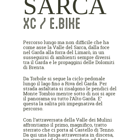
SARCA
XC / E.BIKE
Percorso lungo ma non difficile che ha
come asse la Valle del Sarca, dalla foce
nel Garda alla forra del Limarò, in un
susseguirsi di ambienti sempre diversi
tra il Garda e le propaggini delle Dolomiti
di Brenta.
Da Torbole si segue la ciclo-pedonale
lungo il lago fino a Riva del Garda. Per
strada asfaltata si risalgono le pendici del
Monte Tombio mentre sotto di noi si apre
il panorama su tutto l’Alto Garda. E’
questa la salita più impegnativa del
percorso.
Con l’attraversata della Valle dei Mulini
affrontiamo il primo, magnifico, tratto
sterrato che ci porta al Castello di Tenno.
Da qui una lunga attraversata in discesa,
tra vigneti ed uliveti, conduce ad Arco.