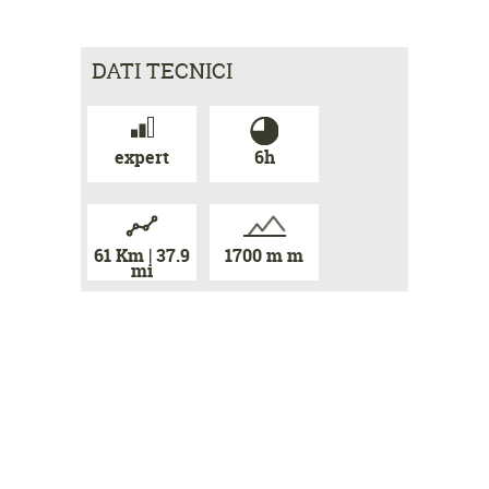
DATI TECNICI
expert
6h
61 Km | 37.9
1700 m m
mi