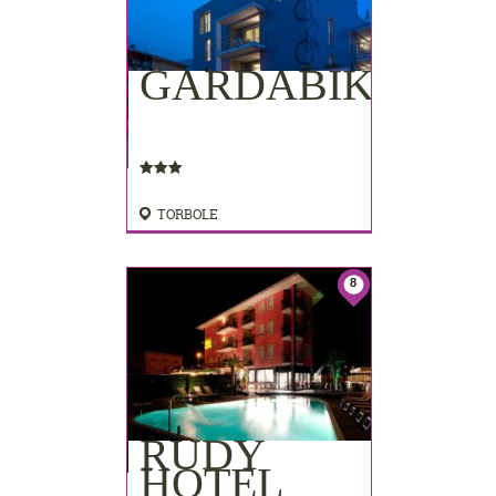
GARDABIKE
TORBOLE
8
RUDY
HOTEL