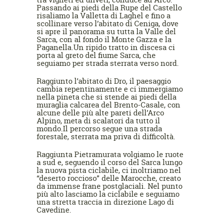
Passando ai piedi della Rupe del Castello
risaliamo la Valletta di Laghel e fino a
scollinare verso l’abitato di Ceniga, dove
si apre il panorama su tutta la Valle del
Sarca, con al fondo il Monte Gazza e la
Paganella.Un ripido tratto in discesa ci
porta al greto del fiume Sarca, che
seguiamo per strada sterrata verso nord.
Raggiunto l’abitato di Dro, il paesaggio
cambia repentinamente e ci immergiamo
nella pineta che si stende ai piedi della
muraglia calcarea del Brento-Casale, con
alcune delle più alte pareti dell’Arco
Alpino, meta di scalatori da tutto il
mondo.Il percorso segue una strada
forestale, sterrata ma priva di difficoltà.
Raggiunta Pietramurata volgiamo le ruote
a sud e, seguendo il corso del Sarca lungo
la nuova pista ciclabile, ci inoltriamo nel
“deserto roccioso” delle Marocche, creato
da immense frane postglaciali. Nel punto
più alto lasciamo la ciclabile e seguiamo
una stretta traccia in direzione Lago di
Cavedine.