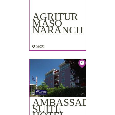
AGRITUR
MASO
NARANCH
MORI
4
AMBASSADOR
SUITE