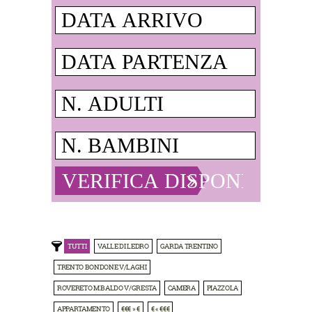
TUTTI
VALLE DI LEDRO
GARDA TRENTINO
TRENTO BONDONE V/LAGHI
ROVERETO M.BALDO V/GRESTA
CAMERA
PIAZZOLA
APPARTAMENTO
€€€ » €
€ « €€€