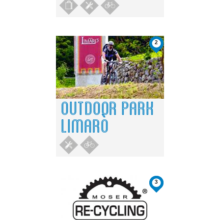
2
OUTDOOR PARK
LIMARÒ
3