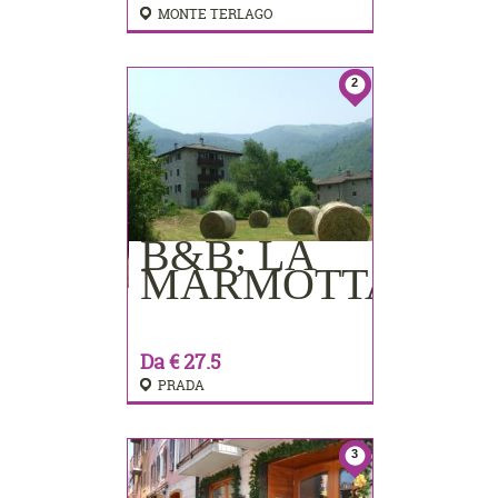
MONTE TERLAGO
2
B&B; LA
PRENOTA
MARMOTTA
Da € 27.5
PRADA
3