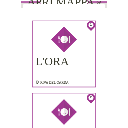
APRI MAPPA
This page can't load Google Maps
1
correctly.
Do you own this website?
OK
8
8
2
2
4
4
7
7
3
3
5
5
6
6
1
1
L'ORA
RIVA DEL GARDA
2