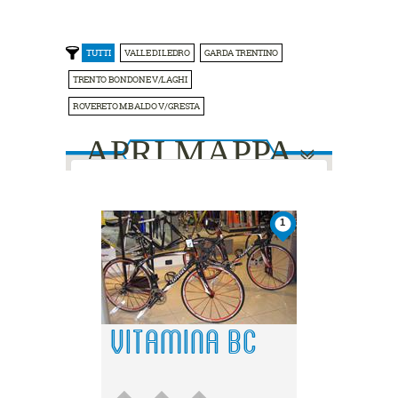
TUTTI
VALLE DI LEDRO
GARDA TRENTINO
TRENTO BONDONE V/LAGHI
ROVERETO M.BALDO V/GRESTA
APRI MAPPA
This page can't load Google Maps
1
2
2
correctly.
Do you own this website?
OK
3
3
1
1
VITAMINA BC
4
4