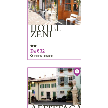
HOTEL
PRENOTA
ZENI
Da € 32
BRENTONICO
4