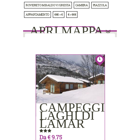
ROVERETO M.BALDO V/GRESTA
CAMERA
PIAZZOLA
APPARTAMENTO
€€€ » €
€ « €€€
APRI MAPPA
1
1
This page can't load Google Maps
correctly.
1
Do you own this website?
OK
8
8
5
5
6
6
4
4
3
3
2
2
CAMPEGGIO
7
7
PRENOTA
LAGHI DI
LAMAR
Da € 9.75