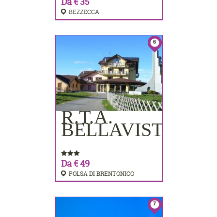
Da € 35
BEZZECCA
6
R.T.A.
PRENOTA
BELLAVISTA
Da € 49
POLSA DI BRENTONICO
7