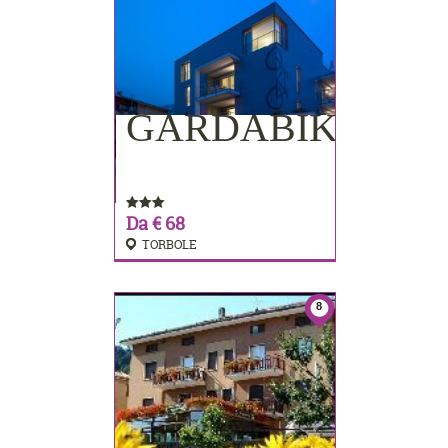
GARDABIKE
PRENOTA
Da € 68
TORBOLE
8