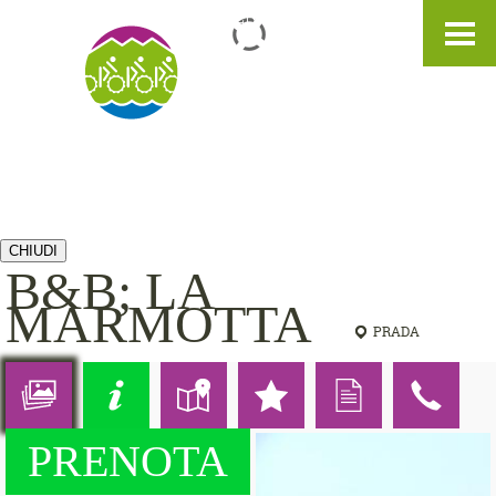
IT
DE
EN
CHIUDI
B&B; LA
MARMOTTA
PRADA
PRENOTA