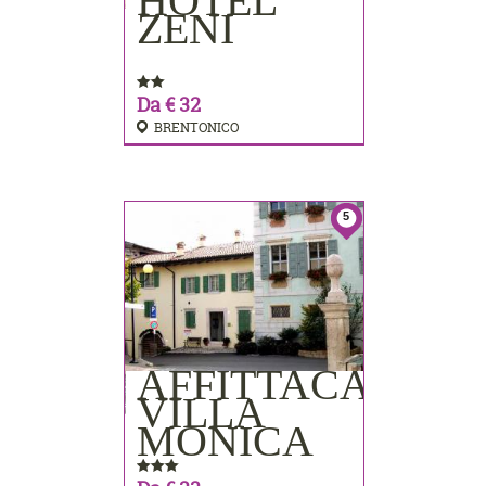
HOTEL
PRENOTA
ZENI
Da € 32
BRENTONICO
5
AFFITTACAMER
PRENOTA
VILLA
MONICA