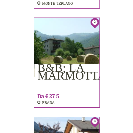
MONTE TERLAGO
2
B&B; LA
PRENOTA
MARMOTTA
Da € 27.5
PRADA
3