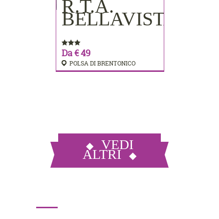
R.T.A.
PRENOTA
BELLAVISTA
Da € 49
POLSA DI BRENTONICO
VEDI
ALTRI