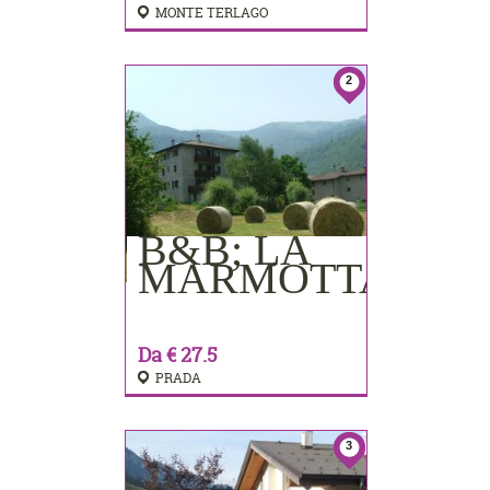
MONTE TERLAGO
2
B&B; LA
PRENOTA
MARMOTTA
Da € 27.5
PRADA
3