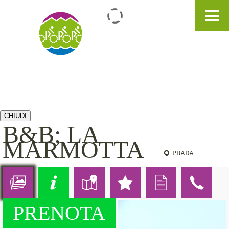
IT
DE
EN
CHIUDI
B&B; LA
MARMOTTA
PRADA
PRENOTA