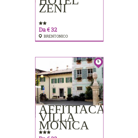
HOTEL
PRENOTA
ZENI
Da € 32
BRENTONICO
5
AFFITTACAMER
PRENOTA
VILLA
MONICA