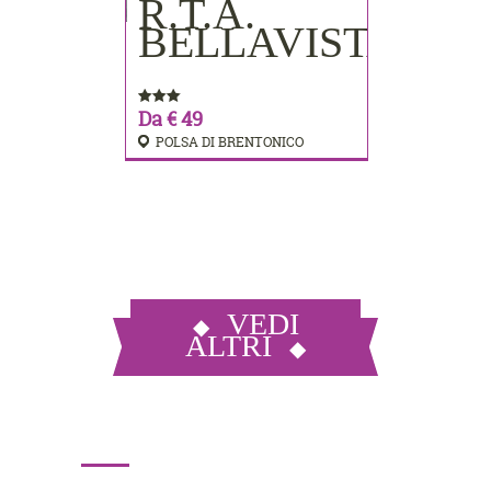
R.T.A.
PRENOTA
BELLAVISTA
Da € 49
POLSA DI BRENTONICO
VEDI
ALTRI