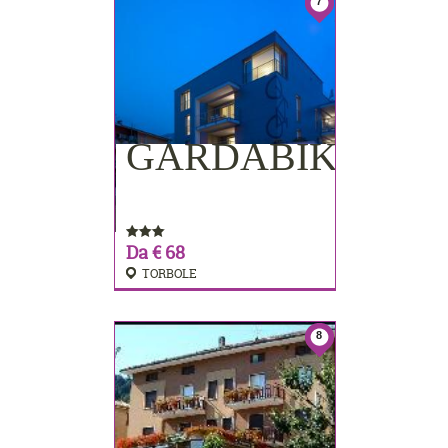
7
GARDABIKE
PRENOTA
Da € 68
TORBOLE
8