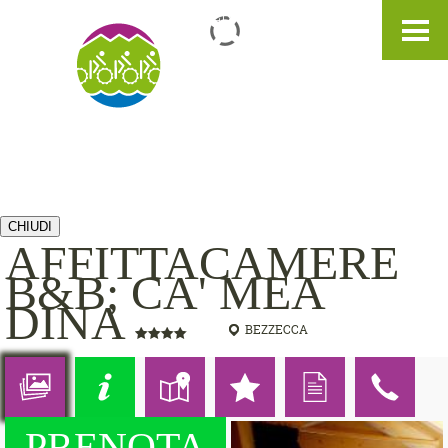
IT
DE
EN
CHIUDI
AFFITTACAMERE
B&B; CA' MEA
DINA
BEZZECCA
PRENOTA