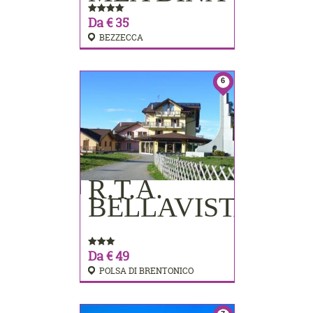
Da € 35
BEZZECCA
6
R.T.A.
PRENOTA
BELLAVISTA
Da € 49
POLSA DI BRENTONICO