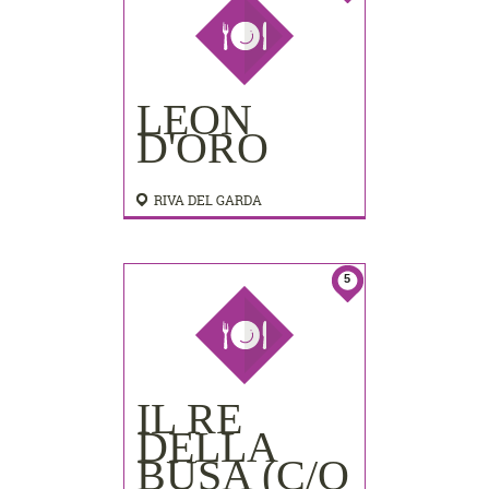
LEON
D'ORO
RIVA DEL GARDA
5
IL RE
DELLA
BUSA (C/O