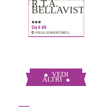
R.T.A.
PRENOTA
BELLAVISTA
Da € 49
POLSA DI BRENTONICO
VEDI
ALTRI