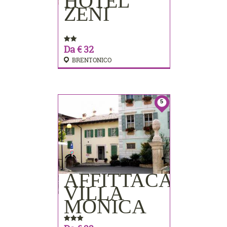
HOTEL
PRENOTA
ZENI
Da € 32
BRENTONICO
5
AFFITTACAMER
PRENOTA
VILLA
MONICA