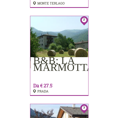
MONTE TERLAGO
2
B&B; LA
PRENOTA
MARMOTTA
Da € 27.5
PRADA
3