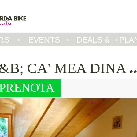
RS
EVENTS
DEALS &
PLA
PACKAGE
&B; CA' MEA DINA
PRENOTA