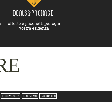
DEALS&PACKAGE;
i
offerte e pacchetti per ogni
vostra esigenza
RE
CLICKWORTHY
BEST VIEWS
INSIDER TIPS