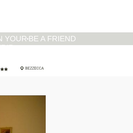
IT
DE
EN
N YOUR
BE A FRIEND
TRIP
BEZZECCA