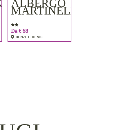
KE
ALBERGO
PRENOTA
MARTINELLI
Da € 68
RONZO CHIENIS