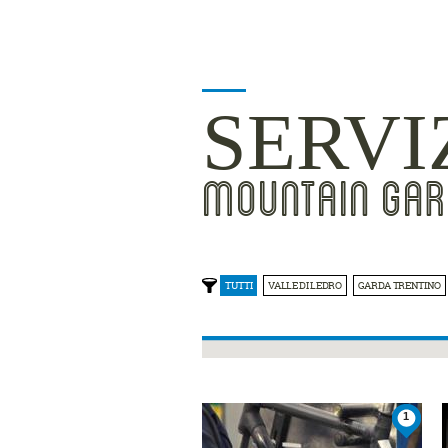
SERVI
MOUNTAIN GAR
TUTTI
VALLE DI LEDRO
GARDA TRENTINO
1