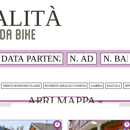
ALITÀ
DA BIKE
TRENTO BONDONE V/LAGHI
ROVERETO M.BALDO V/GRESTA
CAMERA
PIAZZOLA
AP
APRI MAPPA
This page can't load Google Maps correctly.
2
3