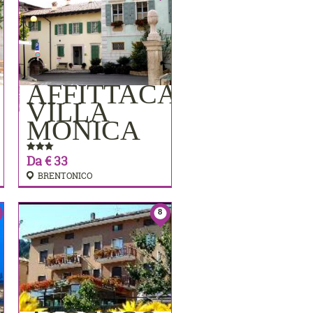
AFFITTACAMERE
PRENOTA
VILLA
MONICA
Da € 33
BRENTONICO
8