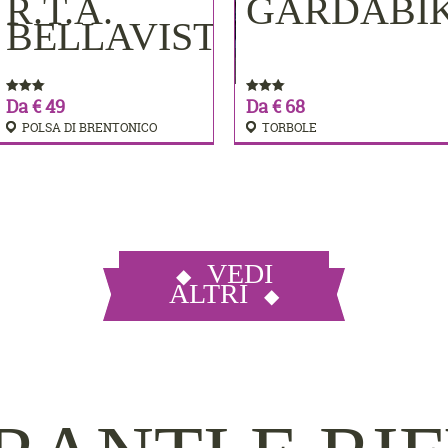
MERE
R.T.A.
GARDABI
PRENOTA
PRENOTA
BELLAVISTA
Da € 49
Da € 68
POLSA DI BRENTONICO
TORBOLE
VEDI
ALTRI