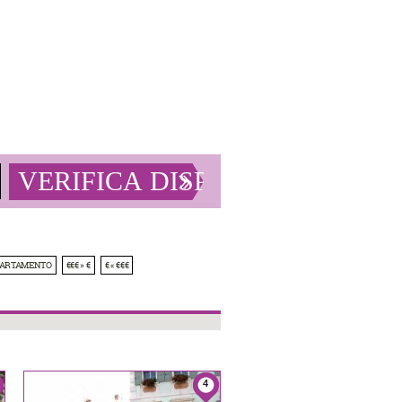
PARTAMENTO
€€€ » €
€ « €€€
4