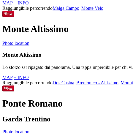
MAP
+ INFO
Raggiungibile percorrendo
Malga Campo
|
Monte Velo
|
Monte Altissimo
Photo location
Monte Altissimo
Lo sforzo sar ripagato dal panorama. Una tappa imperdibile per chi vis
MAP
+ INFO
Raggiungibile percorrendo
Dos Casina
|
Brentonico - Altissimo
|
Mount
Ponte Romano
Garda Trentino
Photo location