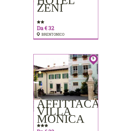
HOTEL
PRENOTA
ZENI
Da € 32
BRENTONICO
5
AFFITTACAMER
PRENOTA
VILLA
MONICA