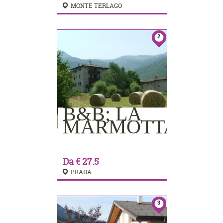
MONTE TERLAGO
2
B&B; LA
PRENOTA
MARMOTTA
Da € 27.5
PRADA
3