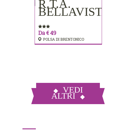
R.T.A.
PRENOTA
BELLAVISTA
Da € 49
POLSA DI BRENTONICO
VEDI
ALTRI