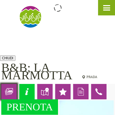
IT
DE
EN
CHIUDI
B&B; LA
MARMOTTA
PRADA
PRENOTA