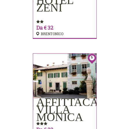
HOTEL
PRENOTA
ZENI
Da € 32
BRENTONICO
5
AFFITTACAMER
PRENOTA
VILLA
MONICA