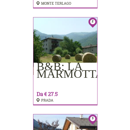
MONTE TERLAGO
2
B&B; LA
PRENOTA
MARMOTTA
Da € 27.5
PRADA
3