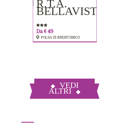
R.T.A.
PRENOTA
BELLAVISTA
Da € 49
POLSA DI BRENTONICO
VEDI
ALTRI