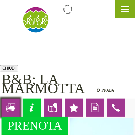
IT
DE
EN
CHIUDI
B&B; LA
MARMOTTA
PRADA
PRENOTA