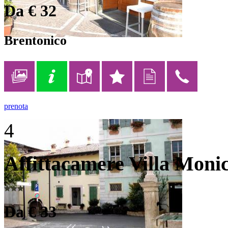
Da € 32
Brentonico
prenota
4
Affittacamere Villa Moni
Da € 33