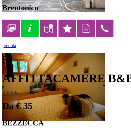
Brentonico
prenota
5
AFFITTACAMERE B&B;
Da € 35
BEZZECCA