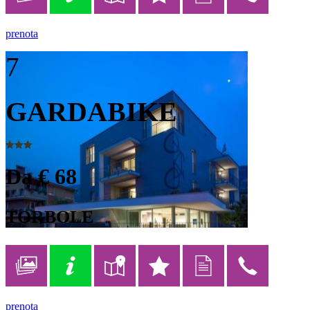
prenota
7
GARDABIKE
Da € 68
TORBOLE
prenota