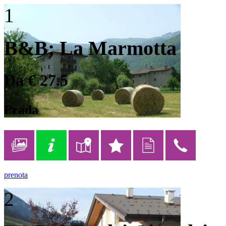
1
B&B; La Marmotta
Da € 27.5
Prada
prenota
2