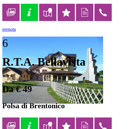
prenota
6
R.T.A. Bellavista
Da € 49
Polsa di Brentonico