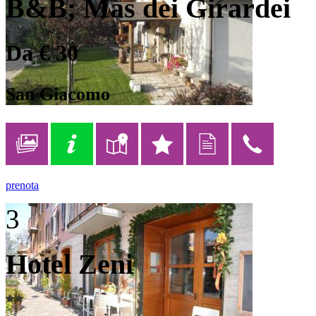
B&B; Mas dei Girardei
Da € 30
San Giacomo
prenota
3
Hotel Zeni