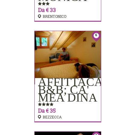
Da € 33
BRENTONICO
6
AFFITTACAMER
PRENOTA
B&B; CA'
MEA DINA
Da € 35
BEZZECCA