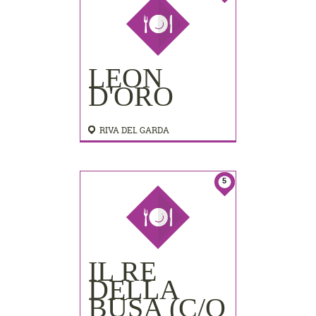
LEON
D'ORO
RIVA DEL GARDA
5
IL RE
DELLA
BUSA (C/O