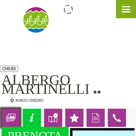
IT
DE
EN
CHIUDI
ALBERGO
MARTINELLI
RONZO CHIENIS
PRENOTA