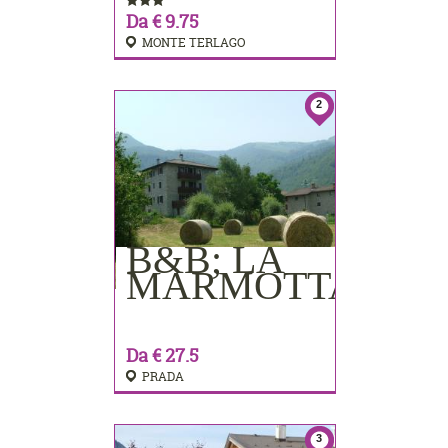
Da € 9.75
MONTE TERLAGO
2
B&B; LA
PRENOTA
MARMOTTA
Da € 27.5
PRADA
3