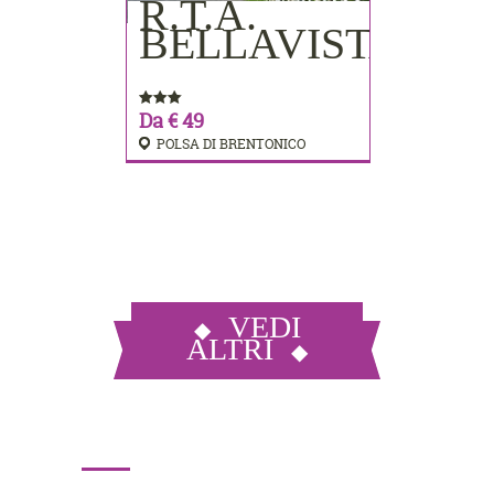
R.T.A.
PRENOTA
BELLAVISTA
Da € 49
POLSA DI BRENTONICO
VEDI
ALTRI