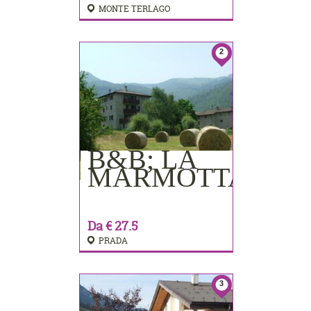
MONTE TERLAGO
2
B&B; LA
PRENOTA
MARMOTTA
Da € 27.5
PRADA
3