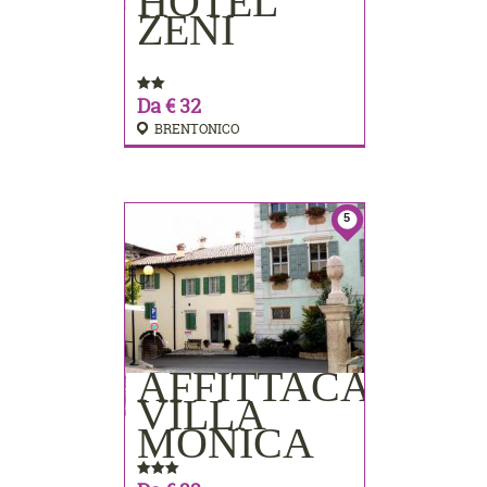
HOTEL
PRENOTA
ZENI
Da € 32
BRENTONICO
5
AFFITTACAMER
PRENOTA
VILLA
MONICA