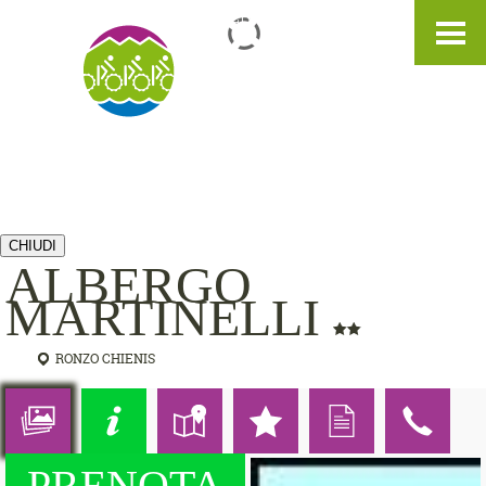
IT
DE
EN
CHIUDI
ALBERGO
MARTINELLI
RONZO CHIENIS
PRENOTA