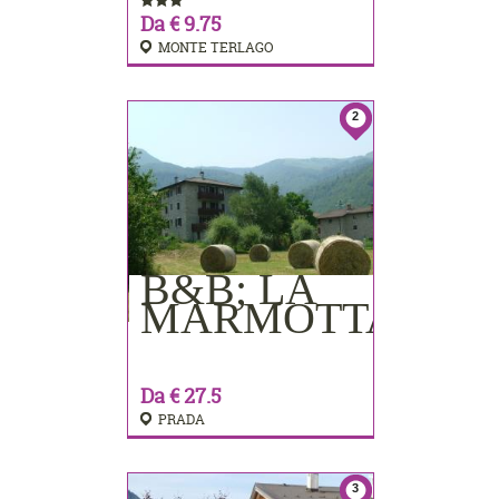
Da € 9.75
MONTE TERLAGO
2
B&B; LA
PRENOTA
MARMOTTA
Da € 27.5
PRADA
3