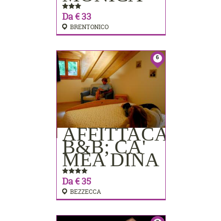
Da € 33
BRENTONICO
6
AFFITTACAMER
PRENOTA
B&B; CA'
MEA DINA
Da € 35
BEZZECCA