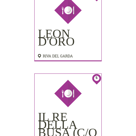
LEON
D'ORO
RIVA DEL GARDA
5
IL RE
DELLA
BUSA (C/O