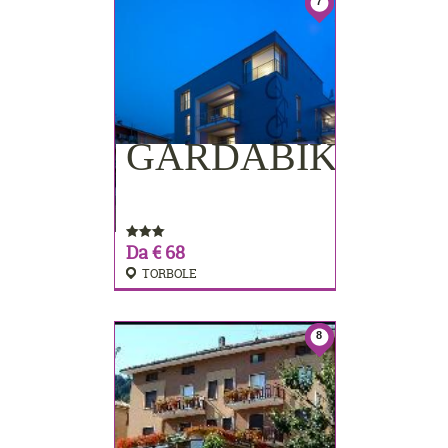
7
GARDABIKE
PRENOTA
Da € 68
TORBOLE
8