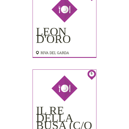
LEON
D'ORO
RIVA DEL GARDA
5
IL RE
DELLA
BUSA (C/O