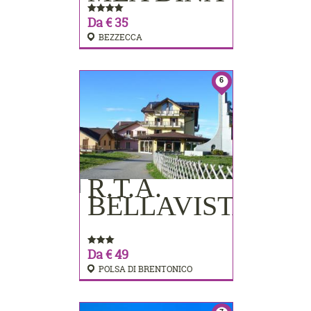
Da € 35
BEZZECCA
6
R.T.A.
PRENOTA
BELLAVISTA
Da € 49
POLSA DI BRENTONICO