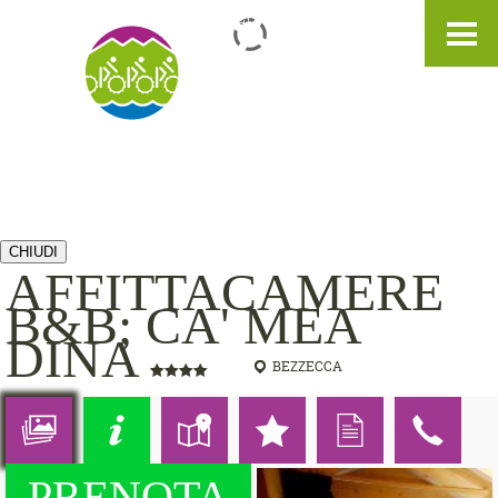
IT
DE
EN
CHIUDI
AFFITTACAMERE
B&B; CA' MEA
DINA
BEZZECCA
PRENOTA