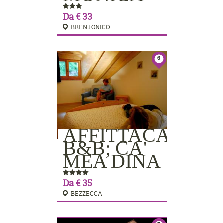
Da € 33
BRENTONICO
6
AFFITTACAMER
PRENOTA
B&B; CA'
MEA DINA
Da € 35
BEZZECCA