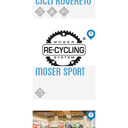
CICLI ROVERETO
2
MOSER SPORT
3