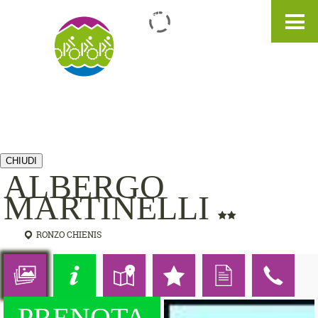
IT
DE
EN
CHIUDI
ALBERGO
MARTINELLI
RONZO CHIENIS
PRENOTA