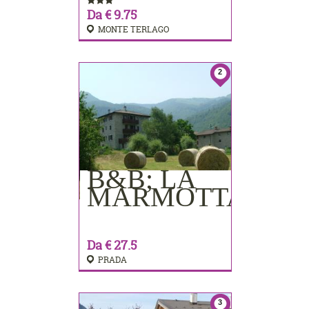
Da € 9.75
MONTE TERLAGO
2
B&B; LA
PRENOTA
MARMOTTA
Da € 27.5
PRADA
3