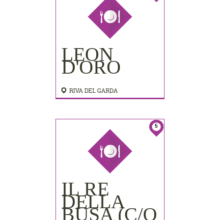
LEON
D'ORO
RIVA DEL GARDA
5
IL RE
DELLA
BUSA (C/O