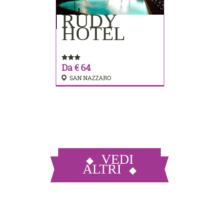
RUDY
PRENOTA
HOTEL
Da € 64
SAN NAZZARO
VEDI
ALTRI