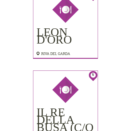
LEON
D'ORO
RIVA DEL GARDA
5
IL RE
DELLA
BUSA (C/O