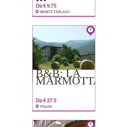
Da € 9.75
MONTE TERLAGO
2
B&B; LA
PRENOTA
MARMOTTA
Da € 27.5
PRADA
3