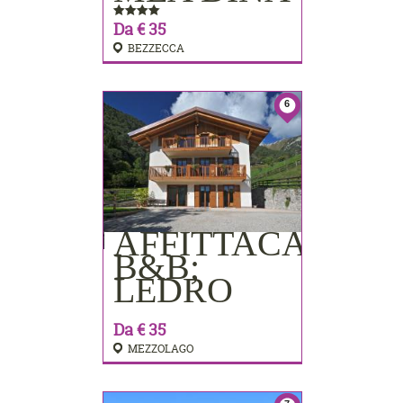
Da € 35
BEZZECCA
6
AFFITTACAMER
PRENOTA
B&B;
LEDRO
Da € 35
MEZZOLAGO