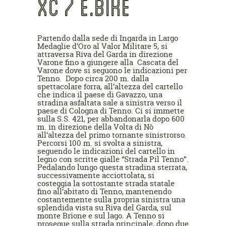
XC / E.BIKE
Partendo dalla sede di Ingarda in Largo
Medaglie d’Oro al Valor Militare 5, si
attraversa Riva del Garda in direzione
Varone fino a giungere alla Cascata del
Varone dove si seguono le indicazioni per
Tenno. Dopo circa 200 m. dalla
spettacolare forra, all’altezza del cartello
che indica il paese di Gavazzo, una
stradina asfaltata sale a sinistra verso il
paese di Cologna di Tenno. Ci si immette
sulla S.S. 421, per abbandonarla dopo 600
m. in direzione della Volta di Nò
all’altezza del primo tornante sinistrorso.
Percorsi 100 m. si svolta a sinistra,
seguendo le indicazioni del cartello in
legno con scritte gialle “Strada Pil Tenno”.
Pedalando lungo questa stradina sterrata,
successivamente acciottolata, si
costeggia la sottostante strada statale
fino all’abitato di Tenno, mantenendo
costantemente sulla propria sinistra una
splendida vista su Riva del Garda, sul
monte Brione e sul lago. A Tenno si
prosegue sulla strada principale, dopo due