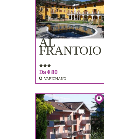
AL
PRENOTA
FRANTOIO
Da € 80
VARIGNANO
8