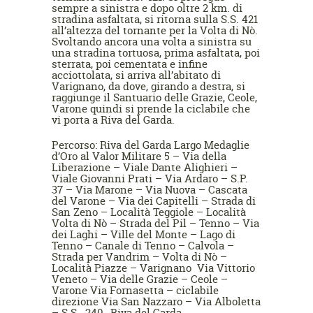
sempre a sinistra e dopo oltre 2 km. di
stradina asfaltata, si ritorna sulla S.S. 421
all’altezza del tornante per la Volta di Nò.
Svoltando ancora una volta a sinistra su
una stradina tortuosa, prima asfaltata, poi
sterrata, poi cementata e infine
acciottolata, si arriva all’abitato di
Varignano, da dove, girando a destra, si
raggiunge il Santuario delle Grazie, Ceole,
Varone quindi si prende la ciclabile che
vi porta a Riva del Garda.
Percorso: Riva del Garda Largo Medaglie
d’Oro al Valor Militare 5 – Via della
Liberazione – Viale Dante Alighieri –
Viale Giovanni Prati – Via Ardaro – S.P.
37 – Via Marone – Via Nuova – Cascata
del Varone – Via dei Capitelli – Strada di
San Zeno – Località Teggiole – Località
Volta di Nò – Strada del Pil – Tenno – Via
dei Laghi – Ville del Monte – Lago di
Tenno – Canale di Tenno – Calvola –
Strada per Vandrim – Volta di Nò –
Località Piazze – Varignano Via Vittorio
Veneto – Via delle Grazie – Ceole –
Varone Via Fornasetta – ciclabile
direzione Via San Nazzaro – Via Alboletta
– S.S. 240- Riva del Garda.