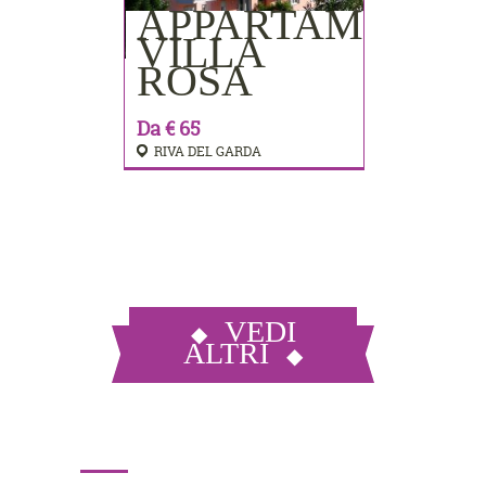
APPARTAMENTI
PRENOTA
VILLA
ROSA
Da € 65
RIVA DEL GARDA
VEDI
ALTRI