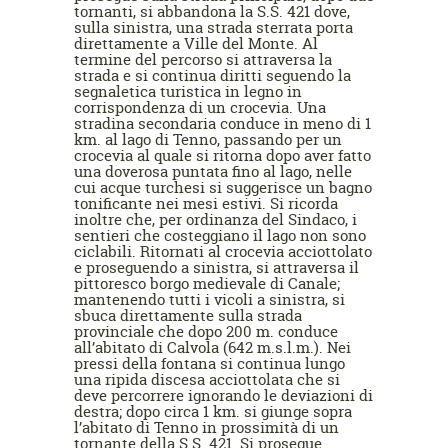
tornanti, si abbandona la S.S. 421 dove,
sulla sinistra, una strada sterrata porta
direttamente a Ville del Monte. Al
termine del percorso si attraversa la
strada e si continua diritti seguendo la
segnaletica turistica in legno in
corrispondenza di un crocevia. Una
stradina secondaria conduce in meno di 1
km. al lago di Tenno, passando per un
crocevia al quale si ritorna dopo aver fatto
una doverosa puntata fino al lago, nelle
cui acque turchesi si suggerisce un bagno
tonificante nei mesi estivi. Si ricorda
inoltre che, per ordinanza del Sindaco, i
sentieri che costeggiano il lago non sono
ciclabili. Ritornati al crocevia acciottolato
e proseguendo a sinistra, si attraversa il
pittoresco borgo medievale di Canale;
mantenendo tutti i vicoli a sinistra, si
sbuca direttamente sulla strada
provinciale che dopo 200 m. conduce
all’abitato di Calvola (642 m.s.l.m.). Nei
pressi della fontana si continua lungo
una ripida discesa acciottolata che si
deve percorrere ignorando le deviazioni di
destra; dopo circa 1 km. si giunge sopra
l’abitato di Tenno in prossimità di un
tornante della S.S. 421. Si prosegue