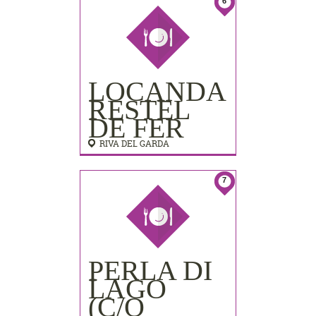
PALACE)
6
LOCANDA
RESTEL
DE FER
RIVA DEL GARDA
7
PERLA DI
LAGO
(C/O