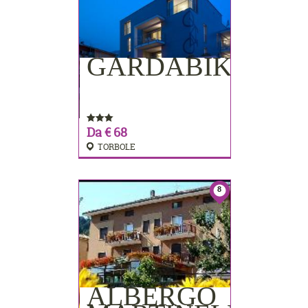
GARDABIKE
PRENOTA
Da € 68
TORBOLE
8
ALBERGO
PRENOTA