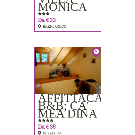
MONICA
Da € 33
BRENTONICO
5
AFFITTACAMER
PRENOTA
B&B; CA'
MEA DINA
Da € 35
BEZZECCA