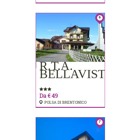
6
R.T.A.
PRENOTA
BELLAVISTA
Da € 49
POLSA DI BRENTONICO
7