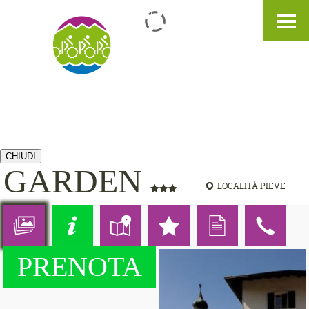
IT
DE
EN
CHIUDI
GARDEN
LOCALITÀ PIEVE
PRENOTA