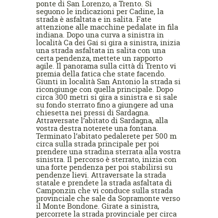
ponte di San Lorenzo, a Trento. Si
seguono le indicazioni per Cadine, la
strada è asfaltata e in salita. Fate
attenzione alle macchine pedalate in fila
indiana. Dopo una curva a sinistra in
località Ca dei Gai si gira a sinistra, inizia
una strada asfaltata in salita con una
certa pendenza, mettete un rapporto
agile. Il panorama sulla città di Trento vi
premia della fatica che state facendo.
Giunti in località San Antonio la strada si
ricongiunge con quella principale. Dopo
circa 300 metri si gira a sinistra e si sale
su fondo sterrato fino a giungere ad una
chiesetta nei pressi di Sardagna.
Attraversate l’abitato di Sardagna, alla
vostra destra noterete una fontana.
Terminato l’abitato pedalerete per 500 m
circa sulla strada principale per poi
prendere una stradina sterrata alla vostra
sinistra. Il percorso è sterrato, inizia con
una forte pendenza per poi stabilirsi su
pendenze lievi. Attraversate la strada
statale e prendete la strada asfaltata di
Camponzin che vi conduce sulla strada
provinciale che sale da Sopramonte verso
il Monte Bondone. Girate a sinistra,
percorrete la strada provinciale per circa