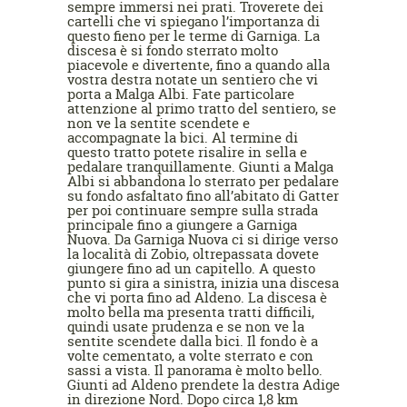
sempre immersi nei prati. Troverete dei
cartelli che vi spiegano l’importanza di
questo fieno per le terme di Garniga. La
discesa è si fondo sterrato molto
piacevole e divertente, fino a quando alla
vostra destra notate un sentiero che vi
porta a Malga Albi. Fate particolare
attenzione al primo tratto del sentiero, se
non ve la sentite scendete e
accompagnate la bici. Al termine di
questo tratto potete risalire in sella e
pedalare tranquillamente. Giunti a Malga
Albi si abbandona lo sterrato per pedalare
su fondo asfaltato fino all’abitato di Gatter
per poi continuare sempre sulla strada
principale fino a giungere a Garniga
Nuova. Da Garniga Nuova ci si dirige verso
la località di Zobio, oltrepassata dovete
giungere fino ad un capitello. A questo
punto si gira a sinistra, inizia una discesa
che vi porta fino ad Aldeno. La discesa è
molto bella ma presenta tratti difficili,
quindi usate prudenza e se non ve la
sentite scendete dalla bici. Il fondo è a
volte cementato, a volte sterrato e con
sassi a vista. Il panorama è molto bello.
Giunti ad Aldeno prendete la destra Adige
in direzione Nord. Dopo circa 1,8 km