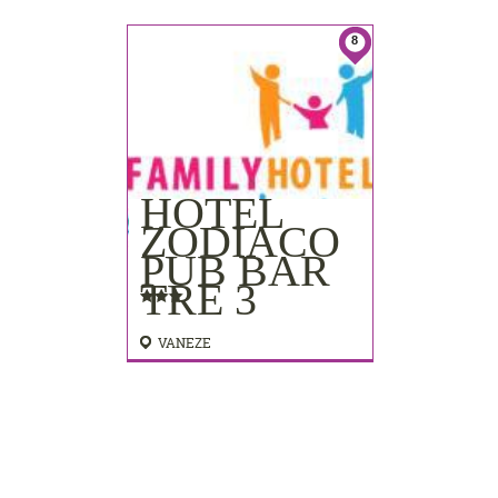
8
HOTEL
ZODIACO
PUB BAR
TRE 3
VANEZE