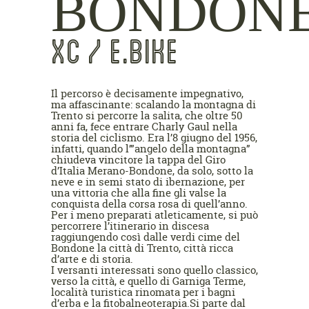
BONDON
XC / E.BIKE
Il percorso è decisamente impegnativo,
ma affascinante: scalando la montagna di
Trento si percorre la salita, che oltre 50
anni fa, fece entrare Charly Gaul nella
storia del ciclismo. Era l’8 giugno del 1956,
infatti, quando l’”angelo della montagna”
chiudeva vincitore la tappa del Giro
d’Italia Merano-Bondone, da solo, sotto la
neve e in semi stato di ibernazione, per
una vittoria che alla fine gli valse la
conquista della corsa rosa di quell’anno.
Per i meno preparati atleticamente, si può
percorrere l’itinerario in discesa
raggiungendo così dalle verdi cime del
Bondone la città di Trento, città ricca
d’arte e di storia.
I versanti interessati sono quello classico,
verso la città, e quello di Garniga Terme,
località turistica rinomata per i bagni
d’erba e la fitobalneoterapia.Si parte dal