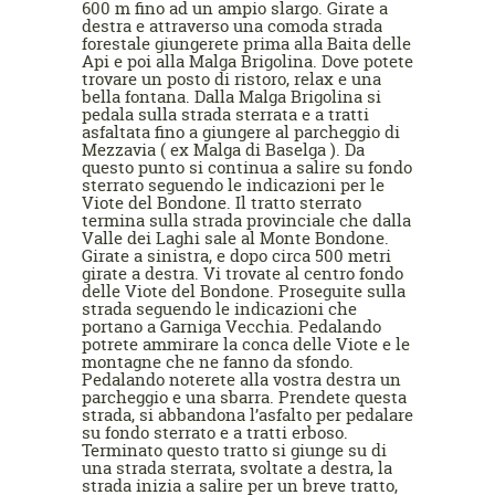
600 m fino ad un ampio slargo. Girate a
destra e attraverso una comoda strada
forestale giungerete prima alla Baita delle
Api e poi alla Malga Brigolina. Dove potete
trovare un posto di ristoro, relax e una
bella fontana. Dalla Malga Brigolina si
pedala sulla strada sterrata e a tratti
asfaltata fino a giungere al parcheggio di
Mezzavia ( ex Malga di Baselga ). Da
questo punto si continua a salire su fondo
sterrato seguendo le indicazioni per le
Viote del Bondone. Il tratto sterrato
termina sulla strada provinciale che dalla
Valle dei Laghi sale al Monte Bondone.
Girate a sinistra, e dopo circa 500 metri
girate a destra. Vi trovate al centro fondo
delle Viote del Bondone. Proseguite sulla
strada seguendo le indicazioni che
portano a Garniga Vecchia. Pedalando
potrete ammirare la conca delle Viote e le
montagne che ne fanno da sfondo.
Pedalando noterete alla vostra destra un
parcheggio e una sbarra. Prendete questa
strada, si abbandona l’asfalto per pedalare
su fondo sterrato e a tratti erboso.
Terminato questo tratto si giunge su di
una strada sterrata, svoltate a destra, la
strada inizia a salire per un breve tratto,