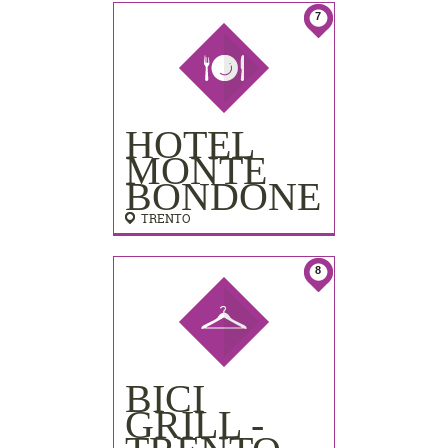
7
HOTEL
MONTE
BONDONE
TRENTO
8
BICI
GRILL -