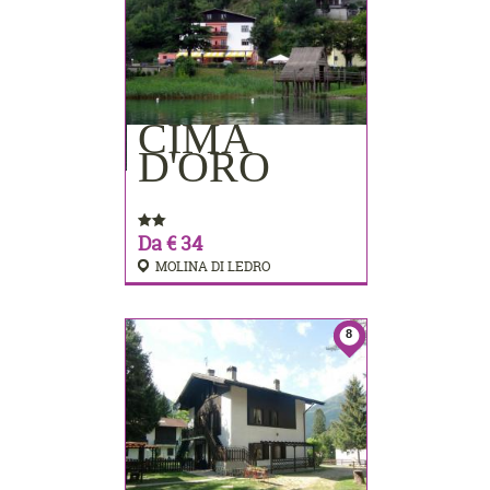
CIMA
PRENOTA
D'ORO
Da € 34
MOLINA DI LEDRO
8