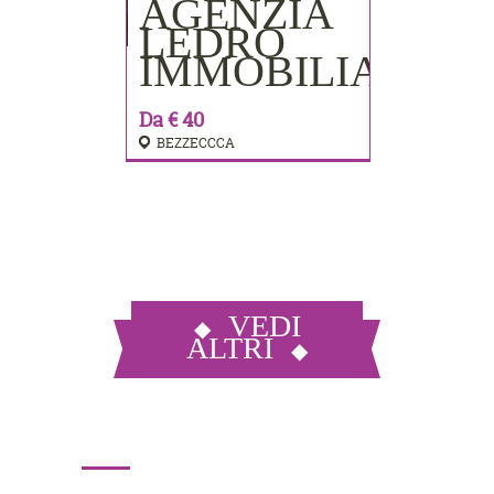
AGENZIA
PRENOTA
LEDRO
IMMOBILIARE
Da € 40
BEZZECCCA
VEDI
ALTRI