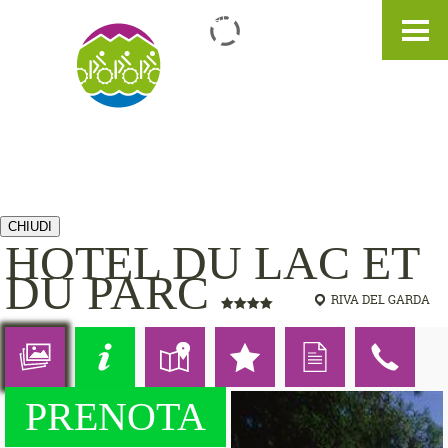
IT
DE
EN
CHIUDI
HOTEL DU LAC ET
DU PARC
RIVA DEL GARDA
PRENOTA