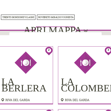
TRENTO BONDONE V/LAGHI
ROVERETO M.BALDO V/GRESTA
APRI MAPPA
This page can't load Google Maps correctly.
2
3
Do you own this website?
OK
8
8
2
2
4
4
7
7
3
3
5
5
6
6
1
1
LA
LA
BERLERA
COLOMBE
RIVA DEL GARDA
RIVA DEL GARDA