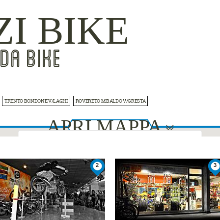
ZI BIKE
DA BIKE
TRENTO BONDONE V/LAGHI
ROVERETO M.BALDO V/GRESTA
APRI MAPPA
This page can't load Google Maps correctly.
2
3
1
1
Do you own this website?
OK
2
2
4
4
3
3