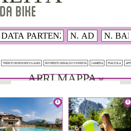
DA BIKE
TRENTO BONDONE V/LAGHI
ROVERETO M.BALDO V/GRESTA
CAMERA
PIAZZOLA
AP
APRI MAPPA
1
1
This page can't load Google Maps correctly.
2
3
Do you own this website?
OK
6
6
3
3
8
8
2
2
4
4