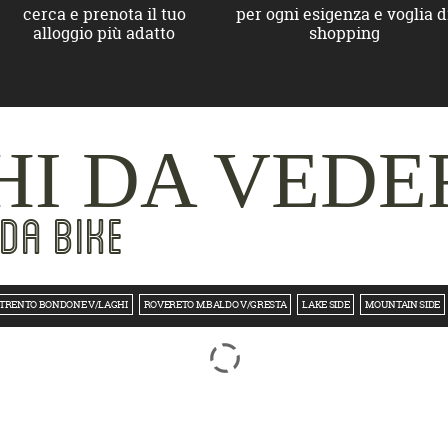
cerca e prenota il tuo
per ogni esigenza e voglia d
alloggio più adatto
shopping
I DA VEDE
DA BIKE
TRENTO BONDONE V/LAGHI
ROVERETO M.BALDO V/GRESTA
LAKE SIDE
MOUNTAIN SIDE