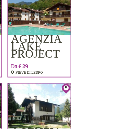
AGENZIA
PRENOTA
LAKE
PROJECT
Da € 29
PIEVE DI LEDRO
8