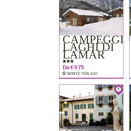
CAMPEGGI
PRENOTA
LAGHI DI
LAMAR
Da € 9.75
MONTE TERLAGO
5