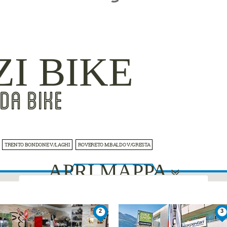
ZI BIKE
DA BIKE
TRENTO BONDONE V/LAGHI
ROVERETO M.BALDO V/GRESTA
APRI MAPPA
This page can't load Google Maps correctly.
2
3