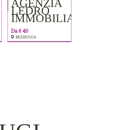
AGENZIA
PRENOTA
LEDRO
IMMOBILIARE
Da € 40
BEZZECCCA