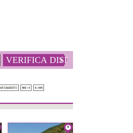
PARTAMENTO
€€€ » €
€ « €€€
4