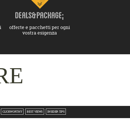
DEALS&PACKAGE;
i
offerte e pacchetti per ogni
vostra esigenza
RE
CLICKWORTHY
BEST VIEWS
INSIDER TIPS