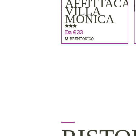
AFFITTACA
PRENOTA
VILLA
MONICA
Da € 33
BRENTONICO