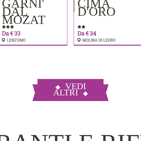
MERE
GARNI'
CIMA
PRENOTA
PRENOTA
DAL
D'ORO
MOZAT
Da € 33
Da € 34
LENZUMO
MOLINA DI LEDRO
VEDI
ALTRI