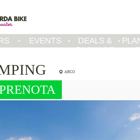
RS
EVENTS
DEALS &
PLA
PACKAGE
AMPING
ARCO
PRENOTA