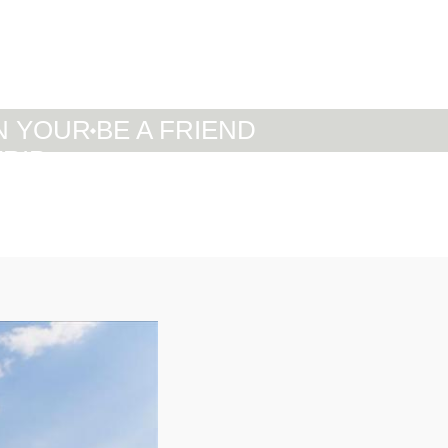
IT
DE
EN
N YOUR
BE A FRIEND
TRIP