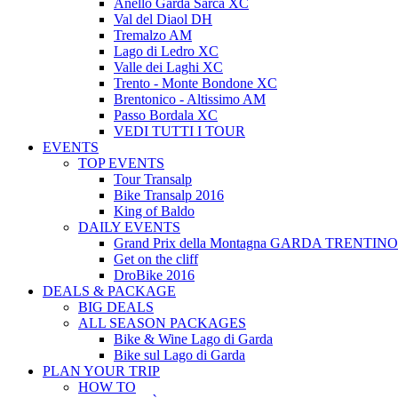
Anello Garda Sarca XC
Val del Diaol DH
Tremalzo AM
Lago di Ledro XC
Valle dei Laghi XC
Trento - Monte Bondone XC
Brentonico - Altissimo AM
Passo Bordala XC
VEDI TUTTI I TOUR
EVENTS
TOP EVENTS
Tour Transalp
Bike Transalp 2016
King of Baldo
DAILY EVENTS
Grand Prix della Montagna GARDA TRENTINO
Get on the cliff
DroBike 2016
DEALS & PACKAGE
BIG DEALS
ALL SEASON PACKAGES
Bike & Wine Lago di Garda
Bike sul Lago di Garda
PLAN YOUR TRIP
HOW TO