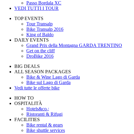
Passo Bordala XC
VEDI TUTTI I TOUR
TOP EVENTS
Tour Transalp
Bike Transalp 2016
King of Baldo
DAILY EVENTS
Grand Prix della Montagna GARDA TRENTINO
Get on the cliff
DroBike 2016
BIG DEALS
ALL SEASON PACKAGES
Bike & Wine Lago di Garda
Bike sul Lago di Garda
Vedi tutte le offerte bike
HOW TO
OSPITALITÀ
Hotels&co.;
Ristoranti & Rifugi
FACILITIES
Bike rental & gears
Bike shuttle services