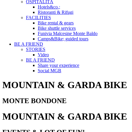
OSPITALITÀ
Hotels&co.;
Ristoranti & Rifugi
FACILITIES
Bike rental & gears
Bike shuttle services
Funivia Malcesine Monte Baldo
Camps&Bike; guided tours
BE A FRIEND
STORIES
Video
BE A FRIEND
Share your experience
Social MGB
MOUNTAIN & GARDA BIKE
MONTE BONDONE
MOUNTAIN & GARDA BIKE