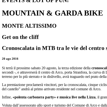
EVENTS & LOT OF FUN!
MOUNTAIN & GARDA BIKE
MONTE ALTISSIMO
Get on the cliff
Cronoscalata in MTB tra le vie del centro st
20
ago
2016
Si terrà il prossimo sabato 20 agosto, la terza edizione della
cronoscal
secondi -, e attraverserà il centro di Arco, porta Stranfora, la curva d
terreno per lo più sterrato e in dislivello, avrà traguardo nel prato de
La premiazione proclamerà vincitori, per la cronoscalata, cinque ciclist
del castello” andrà al primo arrivato residente nel comune di Arco.
Infine,
«polenta carbonera party» e musica live nella Lizza
, il gra
Voluta dall’assessorato allo sport e turismo del Comune di Arco e dalla