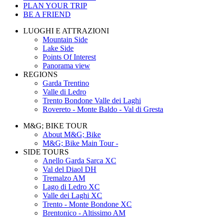
PLAN YOUR TRIP
BE A FRIEND
LUOGHI E ATTRAZIONI
Mountain Side
Lake Side
Points Of Interest
Panorama view
REGIONS
Garda Trentino
Valle di Ledro
Trento Bondone Valle dei Laghi
Rovereto - Monte Baldo - Val di Gresta
M&G; BIKE TOUR
About M&G; Bike
M&G; Bike Main Tour -
SIDE TOURS
Anello Garda Sarca XC
Val del Diaol DH
Tremalzo AM
Lago di Ledro XC
Valle dei Laghi XC
Trento - Monte Bondone XC
Brentonico - Altissimo AM