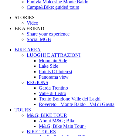
Funivia Malcesine Monte Baldo
Camps&Bike; guided tours
STORIES
Video
BE A FRIEND
Share your experience
Social MGB
BIKE AREA
LUOGHI E ATTRAZIONI
Mountain Side
Lake Side
Points Of Interest
Panorama view
REGIONS
Garda Trentino
Valle di Ledro
Trento Bondone Valle dei Laghi
Rovereto - Monte Baldo - Val di Gresta
TOURS
M&G; BIKE TOUR
About M&G; Bike
M&G; Bike Main Tour -
BIKE TOURS