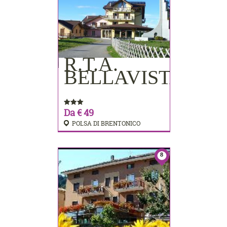
R.T.A.
PRENOTA
BELLAVISTA
Da € 49
POLSA DI BRENTONICO
8