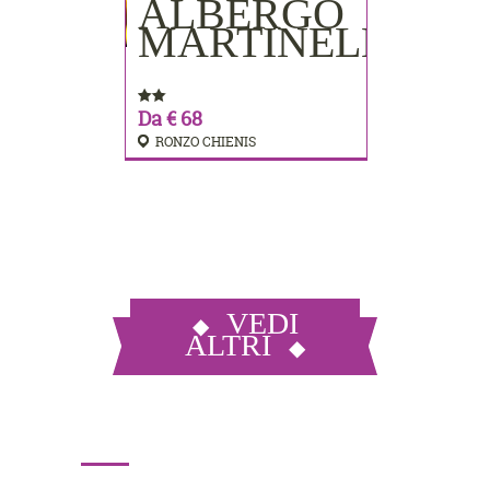
ALBERGO
PRENOTA
MARTINELLI
Da € 68
RONZO CHIENIS
VEDI
ALTRI