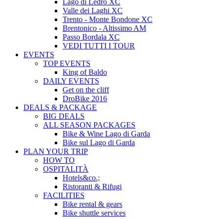
Lago di Ledro XC
Valle dei Laghi XC
Trento - Monte Bondone XC
Brentonico - Altissimo AM
Passo Bordala XC
VEDI TUTTI I TOUR
EVENTS
TOP EVENTS
King of Baldo
DAILY EVENTS
Get on the cliff
DroBike 2016
DEALS & PACKAGE
BIG DEALS
ALL SEASON PACKAGES
Bike & Wine Lago di Garda
Bike sul Lago di Garda
PLAN YOUR TRIP
HOW TO
OSPITALITÀ
Hotels&co.;
Ristoranti & Rifugi
FACILITIES
Bike rental & gears
Bike shuttle services