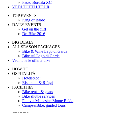
Passo Bordala XC
VEDI TUTTI I TOUR
TOP EVENTS
King of Baldo
DAILY EVENTS
Get on the cliff
DroBike 2016
BIG DEALS
ALL SEASON PACKAGES
Bike & Wine Lago di Garda
Bike sul Lago di Garda
Vedi tutte le offerte bike
HOW TO
OSPITALITÀ
Hotels&co.;
Ristoranti & Rifugi
FACILITIES
Bike rental & gears
Bike shuttle services
Funivia Malcesine Monte Baldo
Camps&Bike; guided tours