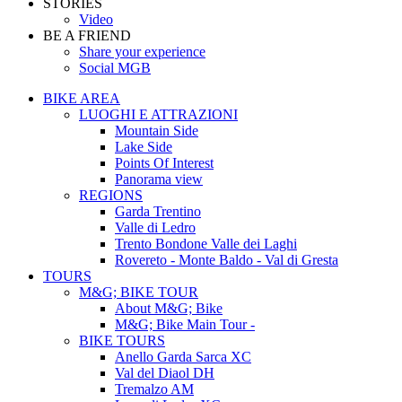
STORIES
Video
BE A FRIEND
Share your experience
Social MGB
BIKE AREA
LUOGHI E ATTRAZIONI
Mountain Side
Lake Side
Points Of Interest
Panorama view
REGIONS
Garda Trentino
Valle di Ledro
Trento Bondone Valle dei Laghi
Rovereto - Monte Baldo - Val di Gresta
TOURS
M&G; BIKE TOUR
About M&G; Bike
M&G; Bike Main Tour -
BIKE TOURS
Anello Garda Sarca XC
Val del Diaol DH
Tremalzo AM