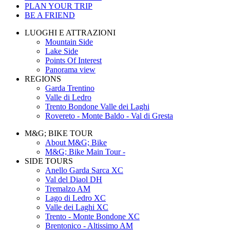
PLAN YOUR TRIP
BE A FRIEND
LUOGHI E ATTRAZIONI
Mountain Side
Lake Side
Points Of Interest
Panorama view
REGIONS
Garda Trentino
Valle di Ledro
Trento Bondone Valle dei Laghi
Rovereto - Monte Baldo - Val di Gresta
M&G; BIKE TOUR
About M&G; Bike
M&G; Bike Main Tour -
SIDE TOURS
Anello Garda Sarca XC
Val del Diaol DH
Tremalzo AM
Lago di Ledro XC
Valle dei Laghi XC
Trento - Monte Bondone XC
Brentonico - Altissimo AM