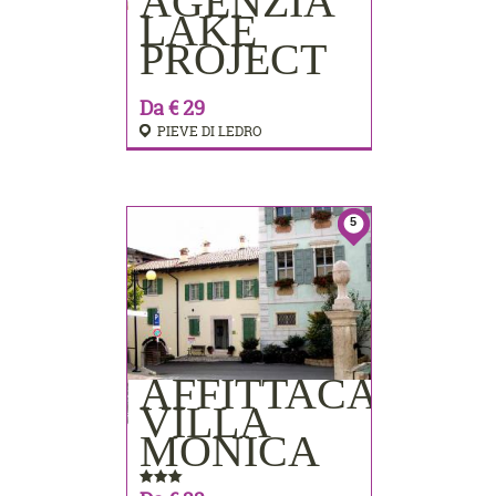
AGENZIA
PRENOTA
LAKE
PROJECT
Da € 29
PIEVE DI LEDRO
5
AFFITTACAMER
PRENOTA
VILLA
MONICA