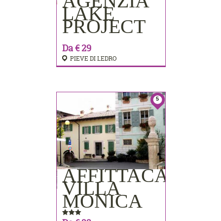
AGENZIA
PRENOTA
LAKE
PROJECT
Da € 29
PIEVE DI LEDRO
5
AFFITTACAMER
PRENOTA
VILLA
MONICA