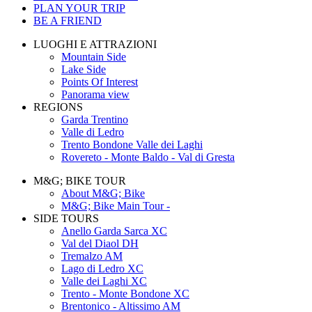
PLAN YOUR TRIP
BE A FRIEND
LUOGHI E ATTRAZIONI
Mountain Side
Lake Side
Points Of Interest
Panorama view
REGIONS
Garda Trentino
Valle di Ledro
Trento Bondone Valle dei Laghi
Rovereto - Monte Baldo - Val di Gresta
M&G; BIKE TOUR
About M&G; Bike
M&G; Bike Main Tour -
SIDE TOURS
Anello Garda Sarca XC
Val del Diaol DH
Tremalzo AM
Lago di Ledro XC
Valle dei Laghi XC
Trento - Monte Bondone XC
Brentonico - Altissimo AM