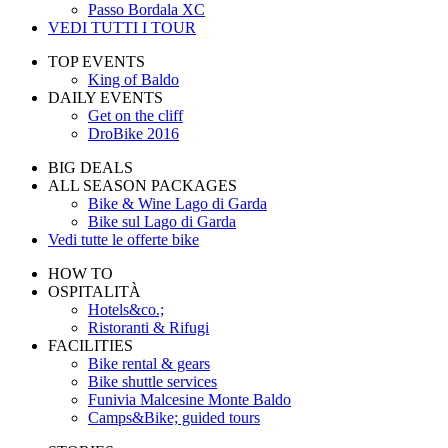
Passo Bordala XC
VEDI TUTTI I TOUR
TOP EVENTS
King of Baldo
DAILY EVENTS
Get on the cliff
DroBike 2016
BIG DEALS
ALL SEASON PACKAGES
Bike & Wine Lago di Garda
Bike sul Lago di Garda
Vedi tutte le offerte bike
HOW TO
OSPITALITÀ
Hotels&co.;
Ristoranti & Rifugi
FACILITIES
Bike rental & gears
Bike shuttle services
Funivia Malcesine Monte Baldo
Camps&Bike; guided tours