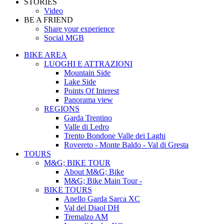
STORIES
Video
BE A FRIEND
Share your experience
Social MGB
BIKE AREA
LUOGHI E ATTRAZIONI
Mountain Side
Lake Side
Points Of Interest
Panorama view
REGIONS
Garda Trentino
Valle di Ledro
Trento Bondone Valle dei Laghi
Rovereto - Monte Baldo - Val di Gresta
TOURS
M&G; BIKE TOUR
About M&G; Bike
M&G; Bike Main Tour -
BIKE TOURS
Anello Garda Sarca XC
Val del Diaol DH
Tremalzo AM