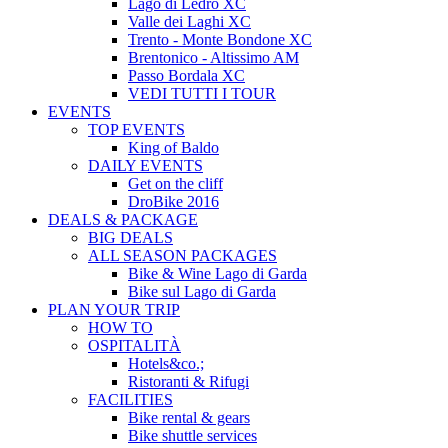
Lago di Ledro XC
Valle dei Laghi XC
Trento - Monte Bondone XC
Brentonico - Altissimo AM
Passo Bordala XC
VEDI TUTTI I TOUR
EVENTS
TOP EVENTS
King of Baldo
DAILY EVENTS
Get on the cliff
DroBike 2016
DEALS & PACKAGE
BIG DEALS
ALL SEASON PACKAGES
Bike & Wine Lago di Garda
Bike sul Lago di Garda
PLAN YOUR TRIP
HOW TO
OSPITALITÀ
Hotels&co.;
Ristoranti & Rifugi
FACILITIES
Bike rental & gears
Bike shuttle services