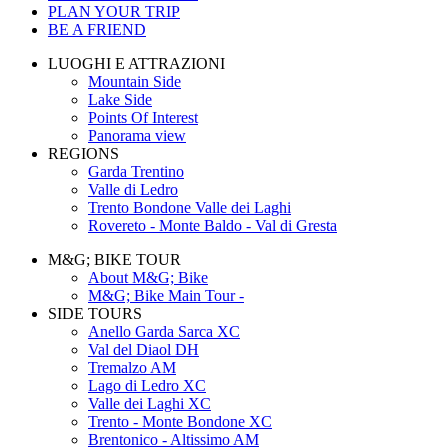
PLAN YOUR TRIP
BE A FRIEND
LUOGHI E ATTRAZIONI
Mountain Side
Lake Side
Points Of Interest
Panorama view
REGIONS
Garda Trentino
Valle di Ledro
Trento Bondone Valle dei Laghi
Rovereto - Monte Baldo - Val di Gresta
M&G; BIKE TOUR
About M&G; Bike
M&G; Bike Main Tour -
SIDE TOURS
Anello Garda Sarca XC
Val del Diaol DH
Tremalzo AM
Lago di Ledro XC
Valle dei Laghi XC
Trento - Monte Bondone XC
Brentonico - Altissimo AM