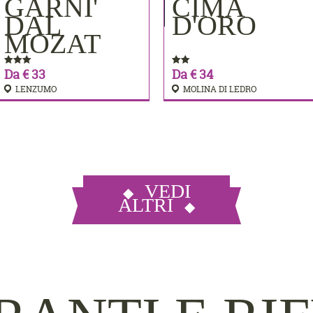
MERE
GARNI'
CIMA
PRENOTA
PRENOTA
DAL
D'ORO
MOZAT
Da € 33
Da € 34
LENZUMO
MOLINA DI LEDRO
VEDI
ALTRI