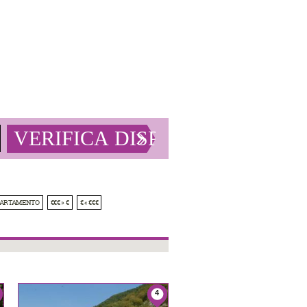
PARTAMENTO
€€€ » €
€ « €€€
4