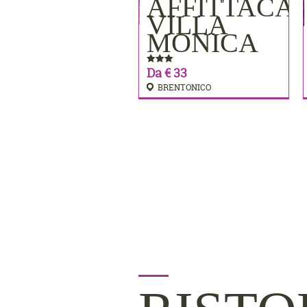
AFFITTACA
PRENOTA
VILLA
MONICA
Da € 33
BRENTONICO