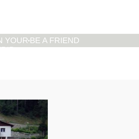
IT
DE
EN
N YOUR
BE A FRIEND
TRIP