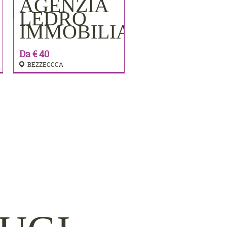
AGENZIA
PRENOTA
LEDRO
IMMOBILIARE
Da € 40
BEZZECCCA