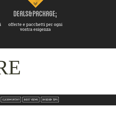
DEALS&PACKAGE;
i
offerte e pacchetti per ogni
vostra esigenza
RE
CLICKWORTHY
BEST VIEWS
INSIDER TIPS