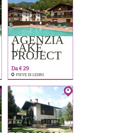
AGENZIA
PRENOTA
LAKE
PROJECT
Da € 29
PIEVE DI LEDRO
8