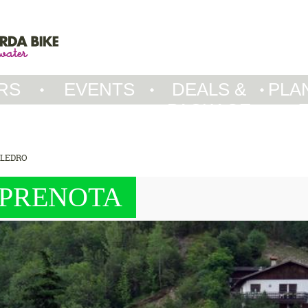
RS
EVENTS
DEALS &
PLA
PACKAGE
 LEDRO
PRENOTA