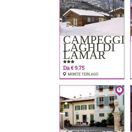
CAMPEGGI
PRENOTA
LAGHI DI
LAMAR
Da € 9.75
MONTE TERLAGO
5