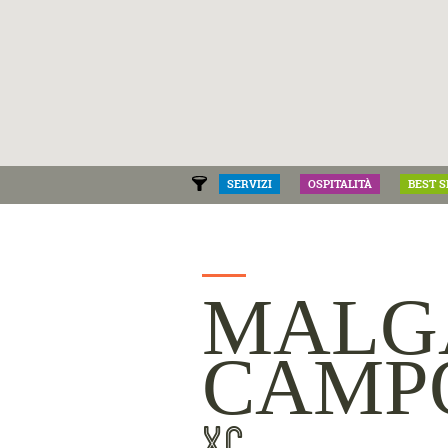
SERVIZI
OSPITALITÀ
BEST S
MALG
CAMP
XC