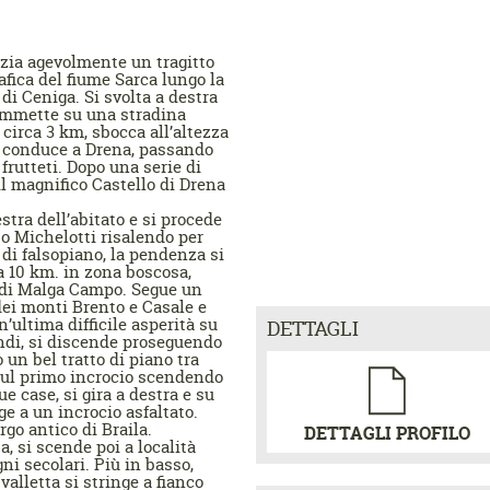
izia agevolmente un tragitto
afica del fiume Sarca lungo la
 di Ceniga. Si svolta a destra
i immette su una stradina
circa 3 km, sbocca all’altezza
e conduce a Drena, passando
frutteti. Dopo una serie di
il magnifico Castello di Drena
stra dell’abitato e si procede
so Michelotti risalendo per
 di falsopiano, la pendenza si
 10 km. in zona boscosa,
o di Malga Campo. Segue un
dei monti Brento e Casale e
’ultima difficile asperità su
DETTAGLI
indi, si discende proseguendo
 un bel tratto di piano tra
a sul primo incrocio scendendo
ue case, si gira a destra e su
ge a un incrocio asfaltato.
rgo antico di Braila.
DETTAGLI PROFILO
, si scende poi a località
ni secolari. Più in basso,
valletta si stringe a fianco