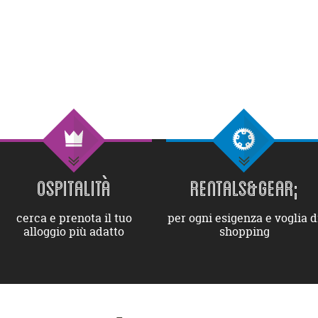
OSPITALITÀ
RENTALS&GEAR;
cerca e prenota il tuo
per ogni esigenza e voglia d
alloggio più adatto
shopping