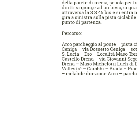
della parete di roccia, scuola per
diritti si giunge ad un bivio, si gir
attraversa la S.S.45 bis e si entra 
gira a sinistra sulla pista ciclabil
punto di partenza.
Percorso:
Arco parcheggio al ponte – pista c
Ceniga – via Dossetto Ceniga – sot
S. Lucia – Dro – Località Maso Tren
Castello Drena – via Giovanni Sega
Drena – Maso Michelotti Luch di
Vallestrè – Carobbi – Braila – Pi
– ciclabile direzione Arco – parch