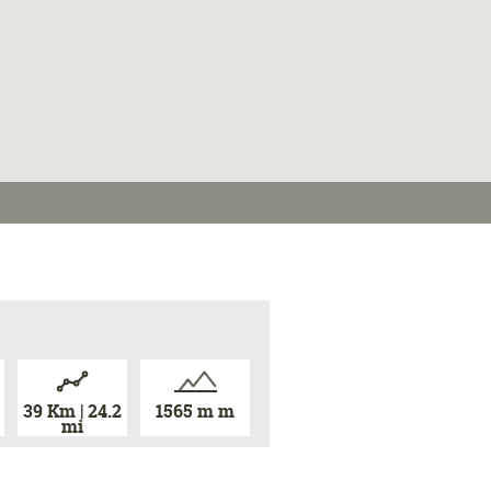
39 Km | 24.2
1565 m m
mi