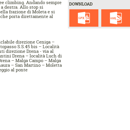
 free climbing. Andando sempre
DOWNLOAD
a a destra. Allo stop si
nella frazione di Moleta e si
e che porta direttamente al
iclabile direzione Ceniga –
topasso S.S.45 bis – Località
ti direzione Drena - via al
ntini Drena – località Luch di
 Drena – Malga Campo – Malga
anaura – San Martino – Moletta
eggio al ponte