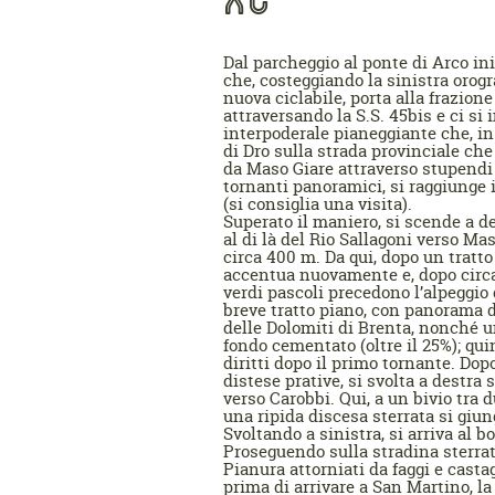
Dal parcheggio al ponte di Arco in
che, costeggiando la sinistra orogr
nuova ciclabile, porta alla frazione
attraversando la S.S. 45bis e ci s
interpoderale pianeggiante che, in 
di Dro sulla strada provinciale ch
da Maso Giare attraverso stupendi 
tornanti panoramici, si raggiunge 
(si consiglia una visita).
Superato il maniero, si scende a de
al di là del Rio Sallagoni verso Ma
circa 400 m. Da qui, dopo un tratto
accentua nuovamente e, dopo circa
verdi pascoli precedono l’alpeggi
breve tratto piano, con panorama 
delle Dolomiti di Brenta, nonché un
fondo cementato (oltre il 25%); qu
diritti dopo il primo tornante. Dopo
distese prative, si svolta a destr
verso Carobbi. Qui, a un bivio tra d
una ripida discesa sterrata si giun
Svoltando a sinistra, si arriva al bo
Proseguendo sulla stradina sterrata
Pianura attorniati da faggi e castag
prima di arrivare a San Martino, la 