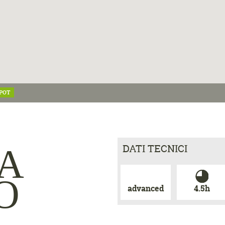
POT
DATI TECNICI
A
O
advanced
4.5h