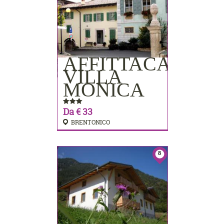
AFFITTACAMER
PRENOTA
VILLA
MONICA
Da € 33
BRENTONICO
8