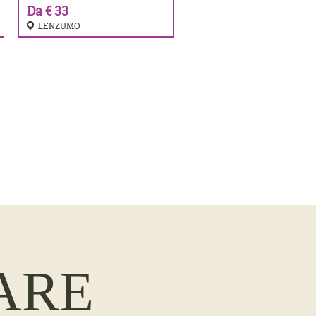
Da € 33
LENZUMO
ARE