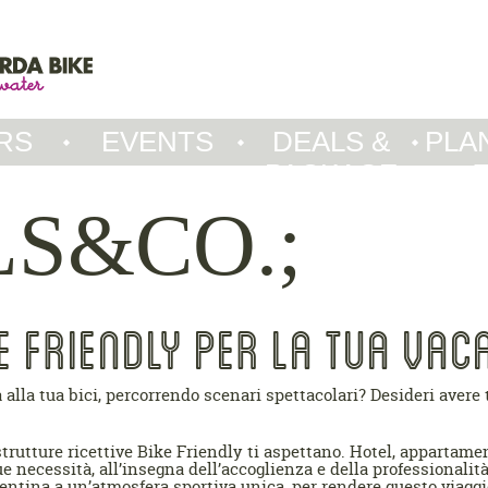
RS
EVENTS
DEALS &
PLA
PACKAGE
S&CO.;
E FRIENDLY PER LA TUA VAC
 alla tua bici, percorrendo scenari spettacolari? Desideri avere t
trutture ricettive Bike Friendly ti aspettano. Hotel, appartament
ue necessità, all’insegna dell’accoglienza e della professionalità
trentina a un’atmosfera sportiva unica, per rendere questo viagg