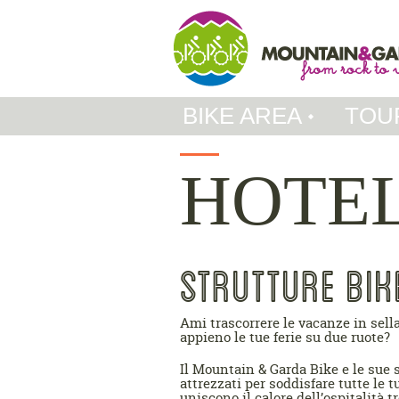
BIKE AREA
TOU
HOTEL
STRUTTURE BIK
Ami trascorrere le vacanze in sella
appieno le tue ferie su due ruote?
Il Mountain & Garda Bike e le sue s
attrezzati per soddisfare tutte le t
uniscono il calore dell’ospitalità 