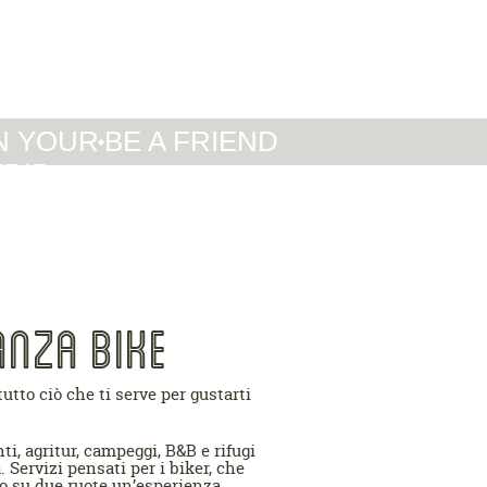
IT
DE
EN
N YOUR
BE A FRIEND
TRIP
ANZA BIKE
utto ciò che ti serve per gustarti
i, agritur, campeggi, B&B e rifugi
. Servizi pensati per i biker, che
io su due ruote un’esperienza