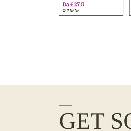
Da € 27.5
PRADA
GET S