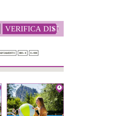
PARTAMENTO
€€€ » €
€ « €€€
4