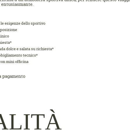
d entusiasmante.
le esigenze dello sportivo
sposizione
minico
hiesta*
da dolce e salata su richiesta*
abbigliamento tecnico*
con mini officina
e a pagamento
ALITÀ