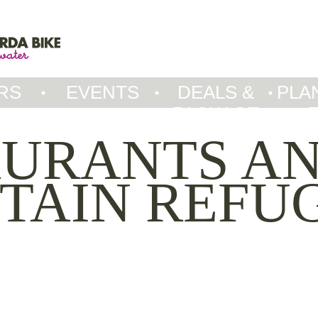
RS
EVENTS
DEALS &
PLA
PACKAGE
AURANTS A
TAIN REFU