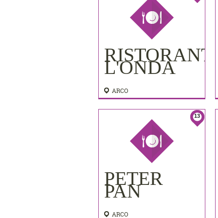
RISTORANT
L'ONDA
ARCO
13
PETER
PAN
ARCO