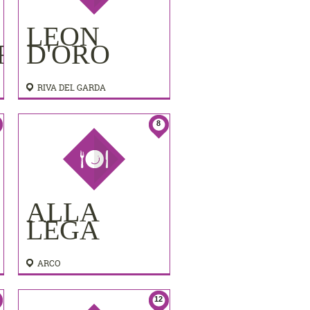
LEON
RA
D'ORO
RIVA DEL GARDA
8
ALLA
LEGA
ARCO
12