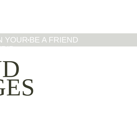
IT
DE
EN
N YOUR
BE A FRIEND
TRIP
ND
GES