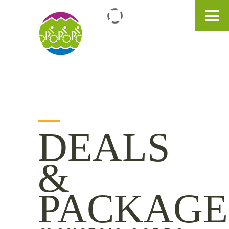
IT
DE
EN
DEALS
&
PACKAGE