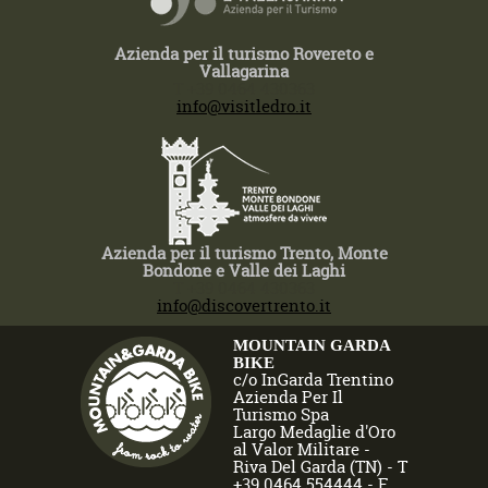
Azienda per il turismo Rovereto e
Vallagarina
T +39 0464 430363
info@visitledro.it
Azienda per il turismo Trento, Monte
Bondone e Valle dei Laghi
T +39 0464 430363
info@discovertrento.it
MOUNTAIN GARDA
BIKE
c/o InGarda Trentino
Azienda Per Il
Turismo Spa
Largo Medaglie d'Oro
al Valor Militare -
Riva Del Garda (TN) - T
+39 0464 554444 - F