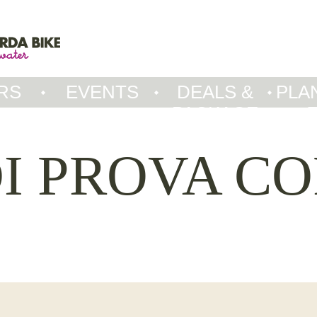
RS
EVENTS
DEALS &
PLA
PACKAGE
DI PROVA CO