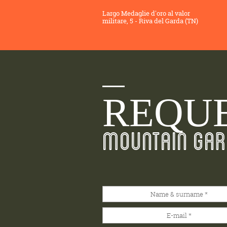
Largo Medaglie d'oro al valor
militare, 5 - Riva del Garda (TN)
REQUE
MOUNTAIN GAR