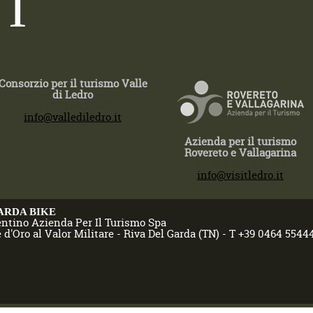
I
Consorzio per il turismo Valle
di Ledro
T +39 0464 591222
info@vallediledro.it
Azienda per il turismo
Rovereto e Vallagarina
T +39 0464 430363
info@visitledro.it
ARDA BIKE
entino Azienda Per Il Turismo Spa
 d'Oro al Valor Militare - Riva Del Garda (TN) - T +39 0464 5544