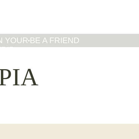
IT
DE
EN
N YOUR
BE A FRIEND
TRIP
PIA