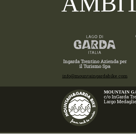
AMBIT
Ingarda Trentino Azienda per
il Turismo Spa
T +39 0464 554444
info@mountaingardabike.com
MOUNTAIN G
c/o InGarda Tr
Largo Medaglie